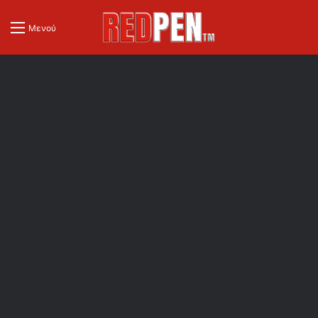
Μενού