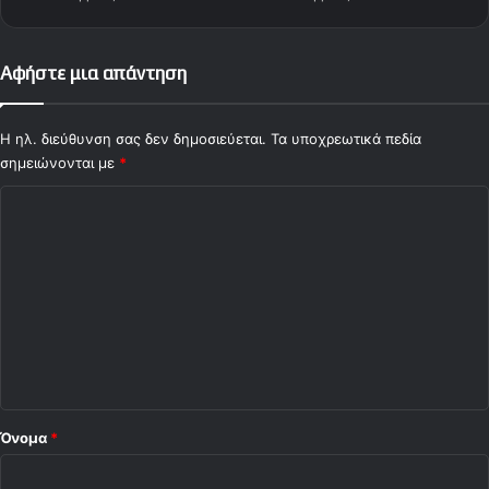
Αφήστε μια απάντηση
Η ηλ. διεύθυνση σας δεν δημοσιεύεται.
Τα υποχρεωτικά πεδία
σημειώνονται με
*
Σ
χ
ό
λ
ι
ο
*
Όνομα
*