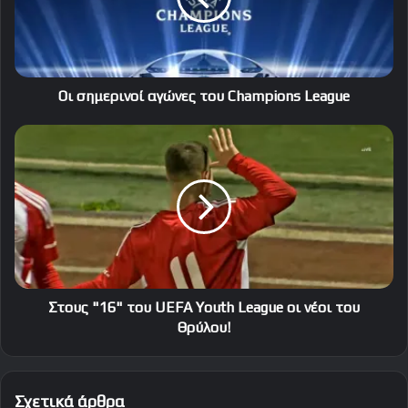
League
Οι σημερινοί αγώνες του Champions League
Στους
"16"
του
UEFA
Youth
League
οι
νέοι
του
Θρύλου!
Στους "16" του UEFA Youth League οι νέοι του
Θρύλου!
Σχετικά άρθρα