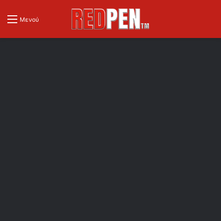
Μενού