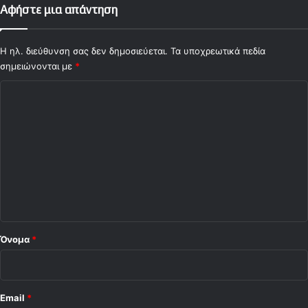
Αφήστε μια απάντηση
Η ηλ. διεύθυνση σας δεν δημοσιεύεται.
Τα υποχρεωτικά πεδία
σημειώνονται με
*
Σ
χ
ό
λ
ι
ο
*
Όνομα
*
Email
*