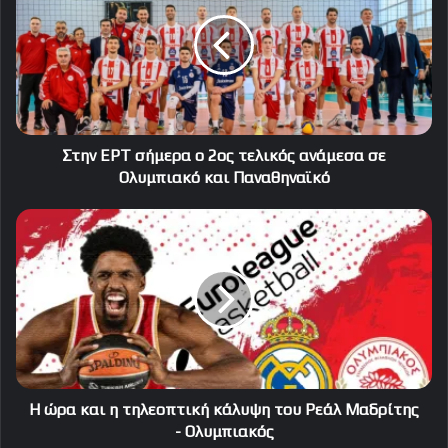
σήμερα
ο
2ος
τελικός
ανάμεσα
σε
Ολυμπιακό
και
Στην ΕΡΤ σήμερα ο 2ος τελικός ανάμεσα σε
Παναθηναϊκό
Ολυμπιακό και Παναθηναϊκό
Η
ώρα
και
η
τηλεοπτική
κάλυψη
του
Ρεάλ
Μαδρίτης
-
Η ώρα και η τηλεοπτική κάλυψη του Ρεάλ Μαδρίτης
Ολυμπιακός
- Ολυμπιακός