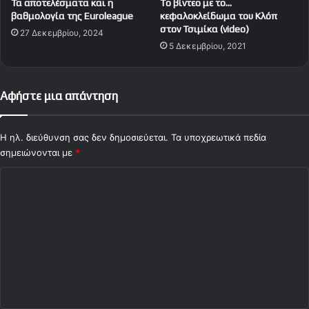
Τα αποτελέσματα και η
To βίντεο με το…
βαθμολογία της Euroleague
κεφαλοκλείδωμα του Κλόπ
στον Τσιμίκα (video)
27 Δεκεμβρίου, 2024
5 Δεκεμβρίου, 2021
Αφήστε μια απάντηση
Η ηλ. διεύθυνση σας δεν δημοσιεύεται.
Τα υποχρεωτικά πεδία
σημειώνονται με
*
Σ
χ
ό
λ
ι
ο
*