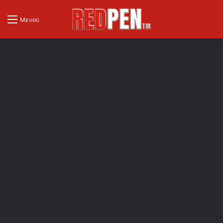
Μενού