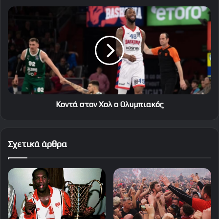
Κοντά
στον
Χολ
ο
Ολυμπιακός
Κοντά στον Χολ ο Ολυμπιακός
Σχετικά άρθρα