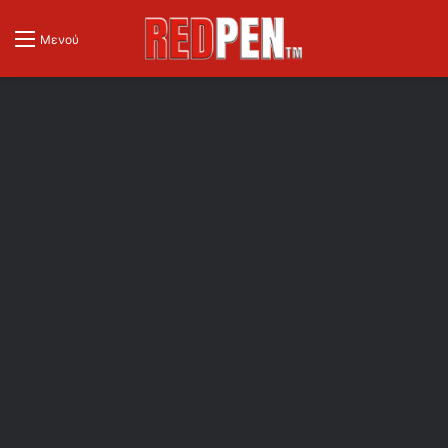
Μενού