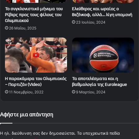
Το συγκλονιστικό μήνυμα του
Ελεύθερος και ωραίος ο
Ρίβερς προς τους φίλους του
Βεζένκοφ, αλλά… λίγη υπομονή
Ολυμπιακού
23 Ιουλίου, 2024
26 Μαΐου, 2025
Η παρακάμερα του Ολυμπιακός
Τα αποτελέσματα και η
– Παρτιζάν (Video)
βαθμολογία της Euroleague
11 Νοεμβρίου, 2022
9 Μαρτίου, 2024
Αφήστε μια απάντηση
Η ηλ. διεύθυνση σας δεν δημοσιεύεται.
Τα υποχρεωτικά πεδία