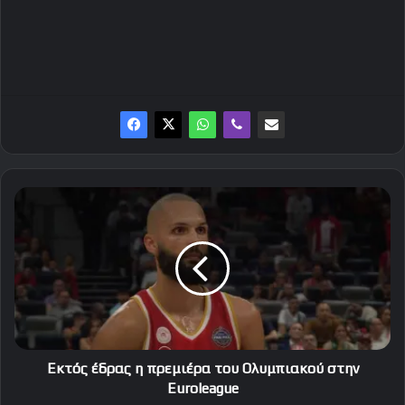
Εκτός
έδρας
η
πρεμιέρα
του
Ολυμπιακού
στην
Euroleague
Εκτός έδρας η πρεμιέρα του Ολυμπιακού στην
Euroleague