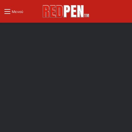
Μενού