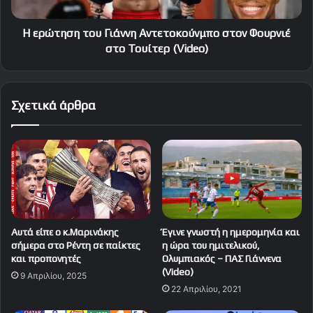
στο
Τουίτερ
(Video)
Η ερώτηση του Γιάννη Αντετοκούνμπο στον Φουρνιέ
στο Τουίτερ (Video)
Σχετικά άρθρα
Αυτά είπε ο κ.Μαρινάκης
Έγινε γνωστή η ημερομηνία και
σήμερα στο Ρέντη σε παίκτες
η ώρα του ημιτελικού,
και προπονητές
Ολυμπιακός – ΠΑΣ Γιάννενα
(Video)
9 Απριλίου, 2025
22 Απριλίου, 2021