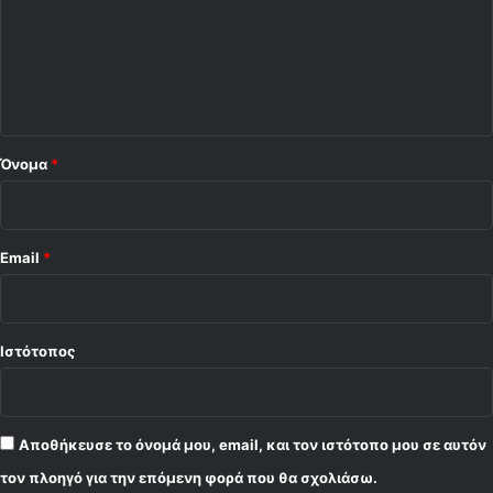
λ
ι
ο
*
Όνομα
*
Email
*
Ιστότοπος
Αποθήκευσε το όνομά μου, email, και τον ιστότοπο μου σε αυτόν
τον πλοηγό για την επόμενη φορά που θα σχολιάσω.