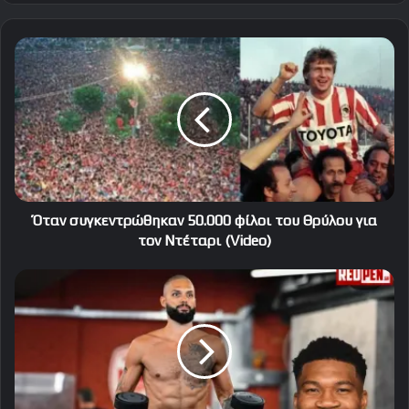
Όταν
συγκεντρώθηκαν
50.000
φίλοι
του
Θρύλου
για
τον
Ντέταρι
(Video)
Όταν συγκεντρώθηκαν 50.000 φίλοι του Θρύλου για
τον Ντέταρι (Video)
Η
ερώτηση
του
Γιάννη
Αντετοκούνμπο
στον
Φουρνιέ