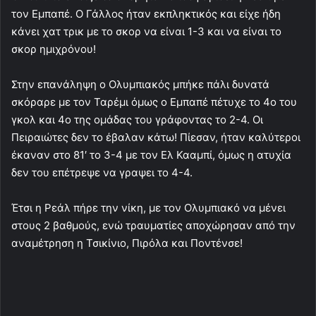
τον Εμπαπέ. Ο Γάλλος ήταν εκπληκτικός και είχε ήδη
κάνει χατ τρικ με το σκορ να είναι 1-3 και να είναι το
σκορ ημιχρόνου!
Στην επανάληψη ο Ολυμπιακός μπήκε πάλι δυνατά
σκόραρε με τον Ταρέμι όμως ο Εμπαπέ πέτυχε το 4ο του
γκολ και 4ο της ομάδας του γράφοντας το 2-4. Οι
Πειραιώτες δεν το έβαλαν κάτω! Πίεσαν, ήταν καλύτεροι
έκαναν στο 81′ το 3-4 με τον Ελ Κααμπί, όμως η ατυχία
δεν του επέτρεψε να γραψει το 4-4.
Έτσι η Ρεάλ πήρε την νίκη, με τον Ολυμπιακό να μένει
στους 2 βαθμούς, ενώ τραυματίες αποχώρησαν από την
αναμέτρηση η Τσικίνιο, Πιρόλα και Ποντένσε!