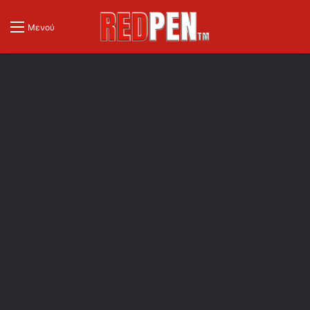
Μενού