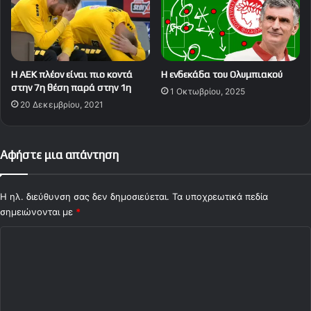
Η ΑΕΚ πλέον είναι πιο κοντά
Η ενδεκάδα του Ολυμπιακού
στην 7η θέση παρά στην 1η
1 Οκτωβρίου, 2025
20 Δεκεμβρίου, 2021
Αφήστε μια απάντηση
Η ηλ. διεύθυνση σας δεν δημοσιεύεται.
Τα υποχρεωτικά πεδία
σημειώνονται με
*
Σ
χ
ό
λ