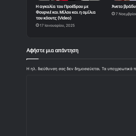
Η αγκαλία του Προέδρου με
Άνετο βράδυ
Φουρνιέ και Μίλου και η ομίλια
7 Νοεμβρίο
του κόουτς (Video)
17 Ιανουαρίου, 2025
Αφήστε μια απάντηση
Η ηλ. διεύθυνση σας δεν δημοσιεύεται.
Τα υποχρεωτικά π
Σ
χ
ό
λ
ι
ο
*