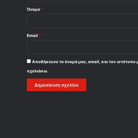
Όνομα
*
Email
*
Αποθήκευσε το όνομά μου, email, και τον ιστότοπο 
σχολιάσω.