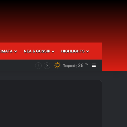
ΩΜΑΤΑ
ΝΕΑ & GOSSIP
HIGHLIGHTS
℃
28
Sidebar
Πειραιάς