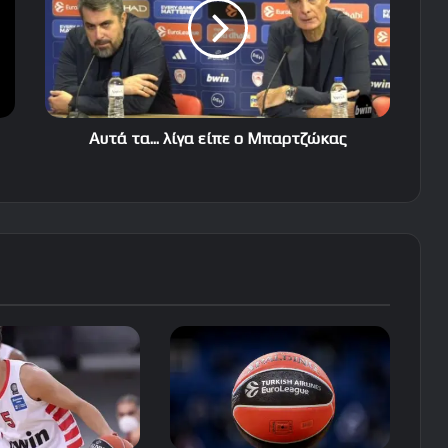
είπε
ο
Μπαρτζώκας
Αυτά τα... λίγα είπε ο Μπαρτζώκας