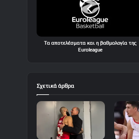
η
βαθμολογία
της
Euroleague
Τα αποτελέσματα και η βαθμολογία της
Euroleague
Σχετικά άρθρα