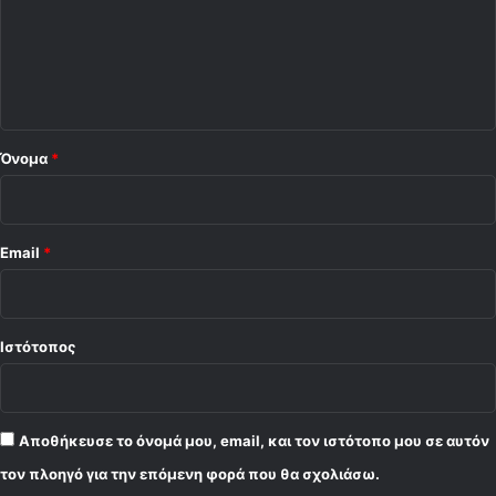
λ
ι
ο
*
Όνομα
*
Email
*
Ιστότοπος
Αποθήκευσε το όνομά μου, email, και τον ιστότοπο μου σε αυτόν
τον πλοηγό για την επόμενη φορά που θα σχολιάσω.