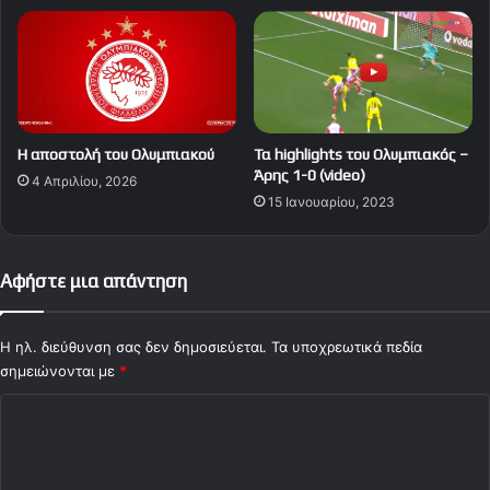
Η αποστολή του Ολυμπιακού
Τα highlights του Ολυμπιακός –
Άρης 1-0 (video)
4 Απριλίου, 2026
15 Ιανουαρίου, 2023
Αφήστε μια απάντηση
Η ηλ. διεύθυνση σας δεν δημοσιεύεται.
Τα υποχρεωτικά πεδία
σημειώνονται με
*
Σ
χ
ό