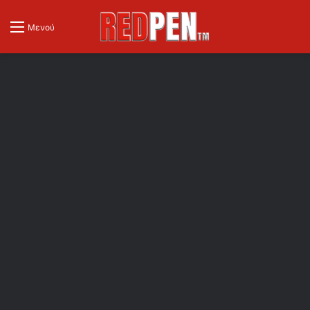
Μενού