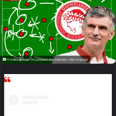
Η ενδεκάδα του Ολυμπιακού που επέλεξε ο Μεντιλίμπαρ