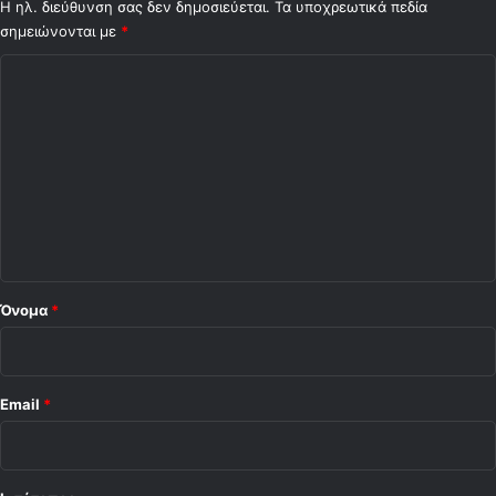
Η ηλ. διεύθυνση σας δεν δημοσιεύεται.
Τα υποχρεωτικά πεδία
σημειώνονται με
*
Σ
χ
ό
λ
ι
ο
*
Όνομα
*
Email
*