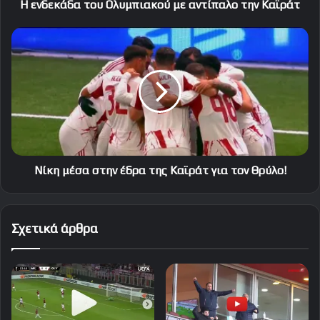
Η ενδεκάδα του Ολυμπιακού με αντίπαλο την Καϊράτ
Νίκη
μέσα
στην
έδρα
της
Καϊράτ
για
τον
Θρύλο!
Νίκη μέσα στην έδρα της Καϊράτ για τον Θρύλο!
Σχετικά άρθρα