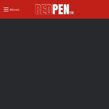
Μενού