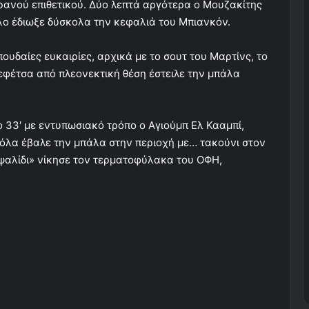
ρανού επιθετικού. Δύο λεπτά αργότερα ο Μουζακίτης
λο έδιωξε δύσκολα την κεφαλιά του Μπιανκόν.
ουδαίες ευκαιρίες, αρχικά με το σουτ του Μαρτίνς, το
τρεφέτσα από πλεονεκτική θέση έστειλε την μπάλα
ο 33′ με εντυπωσιακό τρόπο ο Αγιούμπ Ελ Κααμπί,
ρόλα έβαλε την μπάλα στην περιοχή με… τακούνι στον
ψαλίδι» νίκησε τον τερματοφύλακα του ΟΦΗ,