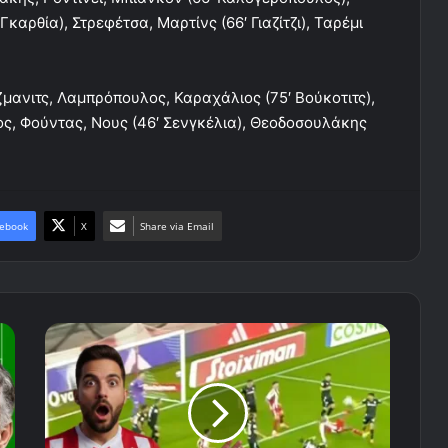
καρθία), Στρεφέτσα, Μαρτίνς (66′ Γιαζίτζι), Ταρέμι
ίζμανιτς, Λαμπρόπουλος, Καραχάλιος (75′ Βούκοτιτς),
ος, Φούντας, Νους (46′ Σενγκέλια), Θεοδοσουλάκης
ebook
X
Share via Email
Το
τρομερό
γκολ
με
ανάποδο
ψαλίδι