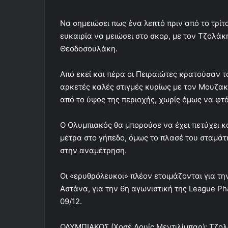
Να σημειώσει πως ένα λεπτό πριν από το τρί
ευκαιρία να μειώσει στο σκορ, με τον Τζολά
Θεοδοσουλάκη.
Από εκεί και πέρα οι Πειραιώτες κρατούσαν 
αρκετές καλές στιγμές κυρίως με τον Μουζακ
από το ύψος της περιοχής, χωρίς όμως να φτά
Ο Ολυμπιακός θα μπορούσε να έχει πετύχει και
μέτρα στο γήπεδο, όμως το πλασέ του σταμάτησ
στην αναμέτρηση.
Οι «ερυθρόλευκοι» πλέον ετοιμάζονται για τη
Αστάνα, για την 6η αγωνιστική της League P
09/12.
ΟΛΥΜΠΙΑΚΟΣ (Χοσέ Λουίς Μεντιλίμπαρ): Τζολά