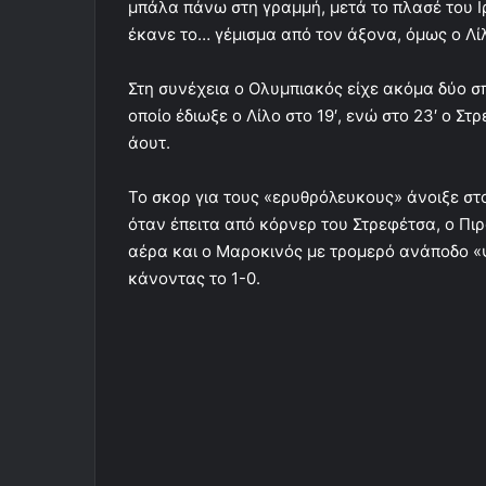
μπάλα πάνω στη γραμμή, μετά το πλασέ του Ι
έκανε το… γέμισμα από τον άξονα, όμως ο Λί
Στη συνέχεια ο Ολυμπιακός είχε ακόμα δύο σπ
οποίο έδιωξε ο Λίλο στο 19′, ενώ στο 23′ ο Σ
άουτ.
Το σκορ για τους «ερυθρόλευκους» άνοιξε στ
όταν έπειτα από κόρνερ του Στρεφέτσα, ο Πι
αέρα και ο Μαροκινός με τρομερό ανάποδο «
κάνοντας το 1-0.