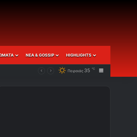
ΩΜΑΤΑ
ΝΕΑ & GOSSIP
HIGHLIGHTS
℃
35
Sidebar
Πειραιάς