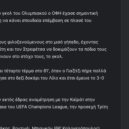
το γκολ του Ολυμπιακού ο ΟΦΗ έχασε σημαντική
κη να κάνει σπουδαία επέμβαση σε πλασέ του
τους φιλοξενούμενους στο μισό γήπεδο, έχοντας
ίτη και τον Στρεφέτσα να δοκιμάζουν τα πόδια τους
νουν στο στόχο τους, το γκολ.
 τέταρτο τέρμα στο 81′, όταν ο Γιαζίτζι πήρε πολλά
ε στο δεξί δοκάρι του Λίλο και έτσι έμεινε το 3-0
ν εκτός έδρας αναμέτρηση με την Καϊράτ στην
hase του UEFA Champions League, την προσεχή Τρίτη
κης, Ροντινέι, Μπιανκόν (66′ Καλογερόπουλος),