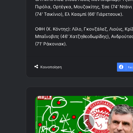
Πιρόλα, Ορτέγκα, Μουζακίτης, Έσε (74′ Ντάνι Γ
(74′ Τσικίνιο), Ελ Κααμπί (66′ Γιάρετσουκ).
ΟΦΗ (Χ. Κόντης): Λίλο, Γκονζάλεζ, Λιούις, Κρ
Μπαΐνοβιτς (46′ Χατζηθεοδωρίδης), Ανδρούτσ
(71′ Ράκονιακ).
Κοινοποίηση
Fac
Η
ενδεκάδα
του
Ολυμπιακού