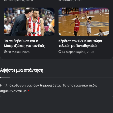
Το επιβεβαίωσε και ο
Κέρδισε τον ΠΑΟΚ και τώρα
Μπαρτζώκας για τον Γκός
τελικός με Παναθηναϊκό
28 Μαΐου, 2025
14 Φεβρουαρίου, 2025
Αφήστε μια απάντηση
Η ηλ. διεύθυνση σας δεν δημοσιεύεται.
Τα υποχρεωτικά πεδία
σημειώνονται με
*
Σ
χ