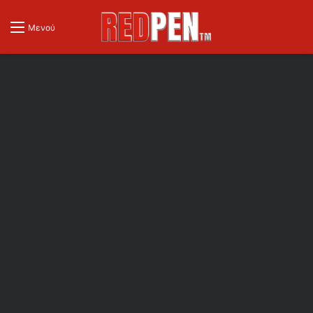
Μενού