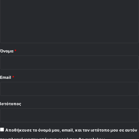
ό
λ
ι
ο
*
Όνομα
*
Email
*
Ιστότοπος
Αποθήκευσε το όνομά μου, email, και τον ιστότοπο μου σε αυτόν