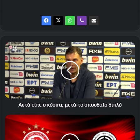
Αυτά
είπε
ο
κόουτς
μετά
το
σπουδαίο
διπλό
Αυτά είπε ο κόουτς μετά το σπουδαίο διπλό
Η
ώρα
και
η