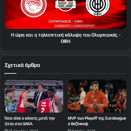
τηλεοπτική
κάλυψη
του
Ολυμπιακός
-
ΟΦΗ
Η ώρα και η τηλεοπτική κάλυψη του Ολυμπιακός -
ΟΦΗ
Σχετικά άρθρα
Όσα είπε ο κόουτς μετά την
MVP των Playoff της Euroleague
ήττα στο ΟΑΚΑ
ο Βεζένκοφ
16 Απριλίου, 2024
8 Μαΐου, 2025