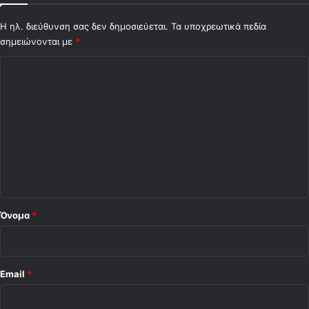
Η ηλ. διεύθυνση σας δεν δημοσιεύεται.
Τα υποχρεωτικά πεδία
σημειώνονται με
*
Σ
χ
ό
λ
ι
ο
*
Όνομα
*
Email
*