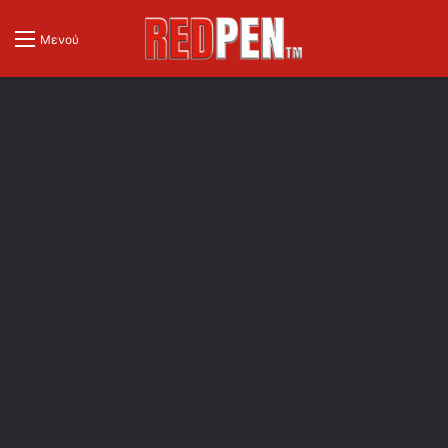
Μενού