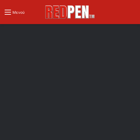
Μενού