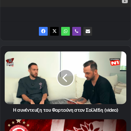
Η
συνέντευξη
του
Φορτούνη
στον
Σοϊλέδη
(video)
Η συνέντευξη του Φορτούνη στον Σοϊλέδη (video)
Στον
Ολυμπιακό