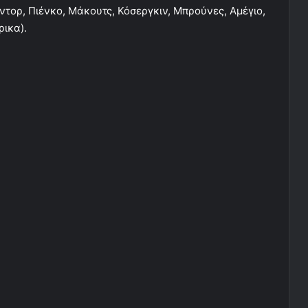
τορ, Πιένκο, Μάκουτς, Κόσεργκιν, Μπρούνες, Αμέγιο,
ρικα).