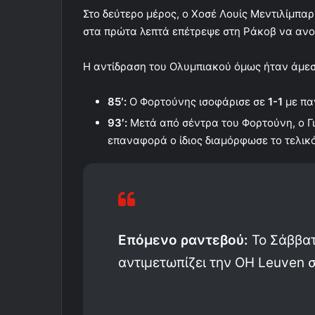
Στο δεύτερο μέρος, ο Χοσέ Λουίς Μεντιλίμπα
στα πρώτα λεπτά επέτρεψε στη Ράκοβ να ανοί
Η αντίδραση του Ολυμπιακού όμως ήταν άμεσ
85′:
Ο Φορτούνης ισοφάρισε σε
1-1
με πα
93′:
Μετά από σέντρα του Φορτούνη, ο Γι
επαναφορά ο ίδιος διαμόρφωσε το τελικ
Επόμενο ραντεβού:
Το Σάββατ
αντιμετωπίζει την OH Leuven σ