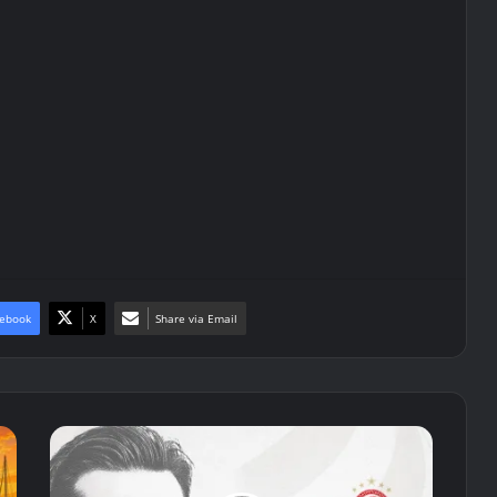
ebook
X
Share via Email
Στον
Ολυμπιακό
ο