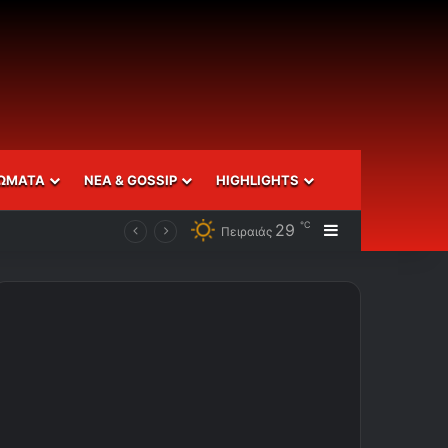
ΩΜΑΤΑ
ΝΕΑ & GOSSIP
HIGHLIGHTS
℃
29
Sidebar
Πειραιάς