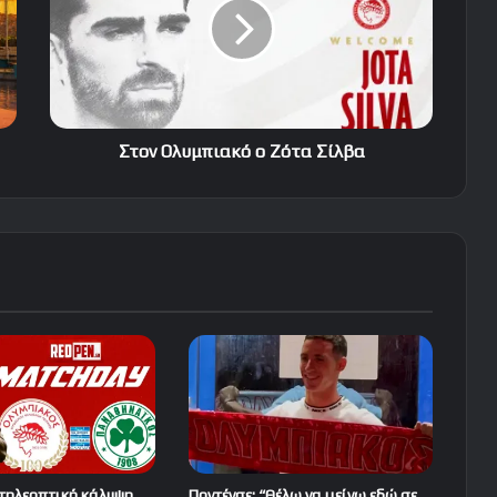
Ζότα
Σίλβα
Στον Ολυμπιακό ο Ζότα Σίλβα
 τηλεοπτική κάλυψη
Ποντένσε: “Θέλω να μείνω εδώ σε