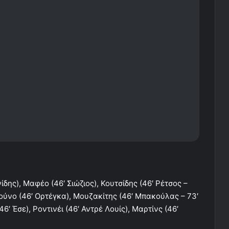
ης), Μαφέο (46′ Σιώζιος), Κουτσίδης (46′ Ρέτσος –
ρούνο (46′ Ορτέγκα), Μουζακίτης (46′ Μπακούλας – 73′
46′ Έσε), Ροντινέι (46′ Αντρέ Λουίς), Μαρτίνς (46′