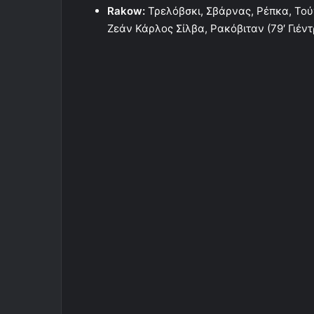
Rakow:
Τρελόβσκι, Σβάρνας, Ρέπκα, Τούν
Ζεάν Κάρλος Σίλβα, Ρακόβιταν (79′ Γιέντ