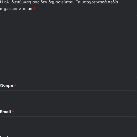
ο
Η ηλ. διεύθυνση σας δεν δημοσιεύεται.
Τα υποχρεωτικά πεδία
ν
σημειώνονται με
*
Ό
Σ
λ
ε
χ
γ
ό
κ
λ
ι
ο
*
Όνομα
*
Email
*