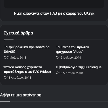
1
ν
1
α
α
ν
Νίκη απέναντι στον ΠΑΟ με σκόρερ τον Όλεγκ
γ
τ
ω
ι
ν
σ
Σχετικά άρθρα
ι
τ
σ
ο
τ
ν
Τα ερυθρόλευκα πρωτοσέλιδα
Τα 3 γκολ του πρώτου
ι
Π
(08/05)
ημιχρόνου (Video)
κ
Α
7 Μαΐου, 2018
16 Ιουλίου, 2019
έ
Ο
ς
μ
Όταν ο Δούρος χάρισε το
H βαθμολoγία της Euroleague
ε
πρωτάθλημα στον ΠΑΟ (Video)
16 Μαρτίου, 2018
σ
18 Απριλίου, 2018
κ
ό
ρ
ε
Αφήστε μια απάντηση
ρ
τ