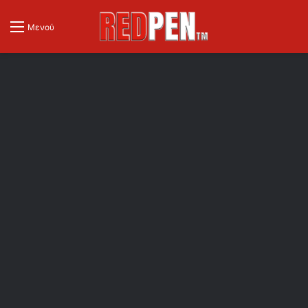
Μενού