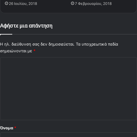
26 Ιουλίου, 2018
7 Φεβρουαρίου, 2018
ύ
γ
ι
Αφήστε μια απάντηση
α
τ
ι
Η ηλ. διεύθυνση σας δεν δημοσιεύεται.
Τα υποχρεωτικά πεδία
ς
σημειώνονται με
3
*
α
Σ
ρ
ε
χ
ς
ό
σ
λ
ε
Π
ι
Α
ο
Ο
*
Όνομα
*