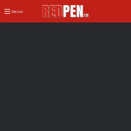
Μενού