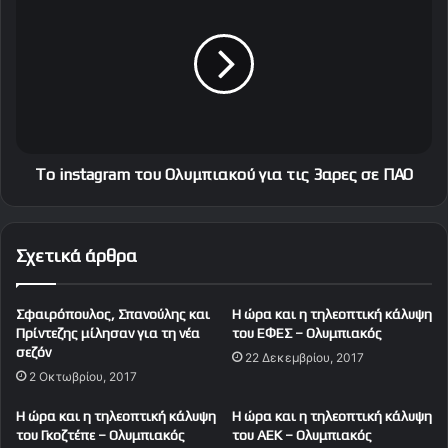
ν
o
τ
i
ο
n
ύ
s
γ
t
ι
a
α
g
Ο
r
υ
a
To instagram του Ολυμπιακού για τις 3αρες σε ΠΑΟ
ό
m
τ
τ
ε
ο
Σχετικά άρθρα
ρ
υ
ς
Ο
λ
Σφαιρόπουλος, Σπανούλης και
Η ώρα και η τηλεοπτική κάλυψη
υ
Πρίντεζης μίλησαν για τη νέα
του ΕΦΕΣ – Ολυμπιακός
μ
σεζόν
22 Δεκεμβρίου, 2017
π
2 Οκτωβρίου, 2017
ι
α
Η ώρα και η τηλεοπτική κάλυψη
Η ώρα και η τηλεοπτική κάλυψη
κ
του Γκοζτέπε – Ολυμπιακός
του ΑΕΚ – Ολυμπιακός
ο