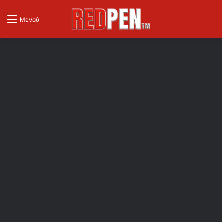
Μενού