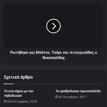
κ
α
Ρ
ι
ω
Γ
τ
Κ
ή
Ο
θ
Λ
η
Α
κ
Ρ
ε
Α
γ
Τ
ι
Ρωτήθηκε για Μπέντο, Τσόρι και πιτσιρικάδες ο
ζ
α
Νικοπολίδης
ι
Μ
ο
π
β
έ
Σχετικά άρθρα
ά
ν
ν
τ
ι
ο
Τα εισιτήρια με τον
Τα ερυθρόλευκα πρωτοσέλιδα
,
Λεβαδειακό
20 Οκτωβρίου, 2017
Τ
25 Σεπτεμβρίου, 2018
σ