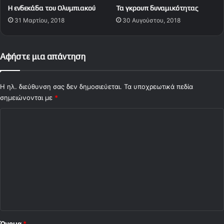
ό
H ενδεκάδα του Ολυμπιακού
Τα γκρουπ δυναμικότητας
ρ
31 Μαρτίου, 2018
30 Αυγούστου, 2018
ι
κ
α
ι
Αφήστε μια απάντηση
π
ι
τ
Η ηλ. διεύθυνση σας δεν δημοσιεύεται.
Τα υποχρεωτικά πεδία
σ
σημειώνονται με
*
ι
Σ
ρ
ι
χ
κ
ό
ά
δ
λ
ε
ι
ς
ο
ο
Ν
*
ι
κ
Όνομα
*