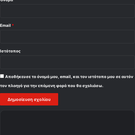
ο
π
ο
λ
Email
*
ί
δ
η
ς
Ιστότοπος
Αποθήκευσε το όνομά μου, email, και τον ιστότοπο μου σε αυτόν
τον πλοηγό για την επόμενη φορά που θα σχολιάσω.