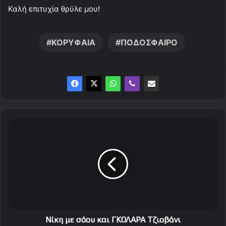
Καλή επιτυχία θρύλε μου!
ΚΟΡΥΦΑΙΑ
ΠΟΔΟΣΦΑΙΡΟ
Ν
ί
κ
η
μ
ε
σ
ό
ο
υ
Νίκη με σόου και ΓΚΟΛΑΡΑ Τζιοβάνι