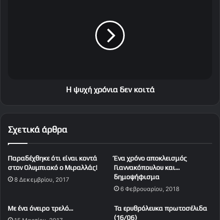
σ
ψ
υ
υ
ν
χ
ώ
ή
ν
χ
υ
ρ
μ
ό
ο
ν
τ
ι
Η ψυχή χρόνια δεν κοιτά
η
α
ς
δ
δ
ε
Σχετικά άρθρα
ύ
ν
ν
κ
α
ο
Παραδέχθηκε ότι είναι κοντά
Ένα χρόνο αποκλεισμός
μ
ι
στον Ολυμπιακό ο Μιραλλάς!
Γιαννακόπουλου και…
η
τ
δημοψήφισμα
8 Δεκεμβρίου, 2017
ς
ά
6 Φεβρουαρίου, 2018
κ
α
Με ένα όνειρο τρελό…
Τα ερυθρόλευκα πρωτοσέλιδα
ι
(16/06)