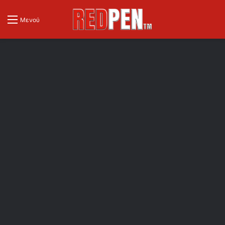
Μενού