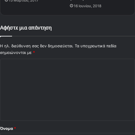
15 Μαρτίου, 2017
τ
16 Ιουνίου, 2018
η
ς
ν
ί
Αφήστε μια απάντηση
κ
η
Η ηλ. διεύθυνση σας δεν δημοσιεύεται.
ς
Τα υποχρεωτικά πεδία
"
σημειώνονται με
*
Σ
χ
ό
λ
ι
ο
*
Όνομα
*