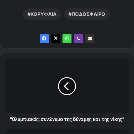
ΚΟΡΥΦΑΙΑ
ΠΟΔΟΣΦΑΙΡΟ
"
Ο
λ
υ
μ
π
ι
α
κ
ό
"Ολυμπιακός: συνώνυμο της δύναμης και της νίκης"
ς
:
Η