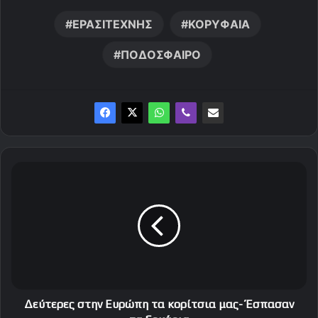
ΕΡΑΣΙΤΕΧΝΗΣ
ΚΟΡΥΦΑΙΑ
ΠΟΔΟΣΦΑΙΡΟ
Δ
ε
ύ
τ
ε
ρ
ε
ς
σ
τ
Δεύτερες στην Ευρώπη τα κορίτσια μας- Έσπασαν
η