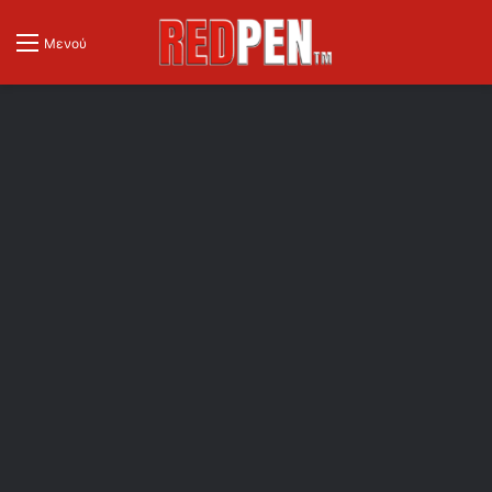
Μενού