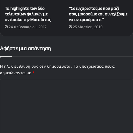
Έ
ι
Τα highlights των δύο
“Σε ευχαριστούμε που μαζί
σ
ν
τελευταίων φιλικών με
σου, μπορούμε και συνεχίζουμε
π
ά
αντίπαλο την Μπεσίκτας
να ονειρευόμαστε”
α
κ
24 Φεβρουαρίου, 2017
25 Μαρτίου, 2019
σ
η
α
γ
ν
ι
Αφήστε μια απάντηση
τ
α
α
τ
δ
η
Η ηλ. διεύθυνση σας δεν δημοσιεύεται.
Τα υποχρεωτικά πεδία
ο
ν
σημειώνονται με
κ
*
ο
ά
μ
Σ
ρ
ά
ι
δ
χ
α
α
ό
π
λ
ό
λ
ι
ο
ο