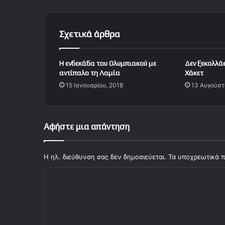
ά
ε
ι
Σχετικά άρθρα
ο
κ
ό
Η ενδεκάδα του Ολυμπιακού με
Δεν ξεκολλά
σ
αντίπαλο τη Λαμία
Χάκετ
μ
15 Ιανουαρίου, 2018
13 Αυγούστ
ο
ς
!
Αφήστε μια απάντηση
Η ηλ. διεύθυνση σας δεν δημοσιεύεται.
Τα υποχρεωτικά π
Σ
χ
ό
λ