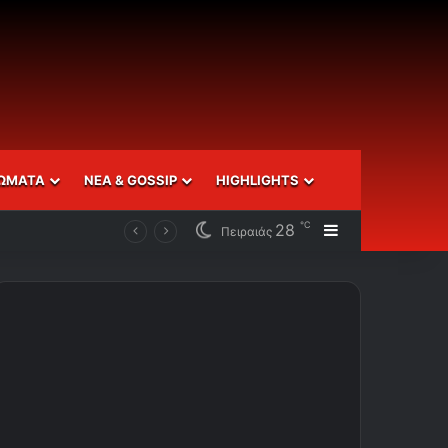
ΩΜΑΤΑ
ΝΕΑ & GOSSIP
HIGHLIGHTS
℃
28
Sidebar
Πειραιάς