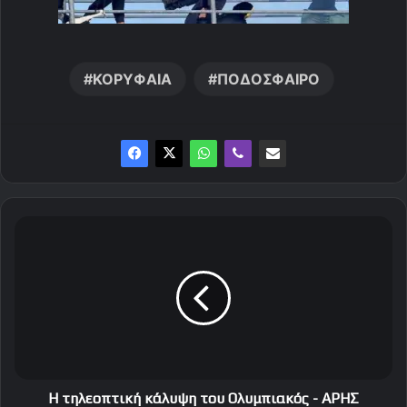
ΚΟΡΥΦΑΙΑ
ΠΟΔΟΣΦΑΙΡΟ
Η
τ
η
λ
ε
ο
π
τ
ι
κ
Η τηλεοπτική κάλυψη του Ολυμπιακός - ΑΡΗΣ