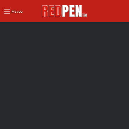
Μενού