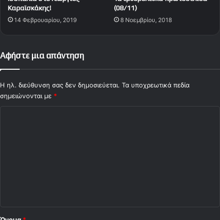
Α
Καραϊσκάκης!
(08/11)
Ρ
14 Φεβρουαρίου, 2019
8 Νοεμβρίου, 2018
Η
Σ
Αφήστε μια απάντηση
Η ηλ. διεύθυνση σας δεν δημοσιεύεται.
Τα υποχρεωτικά πεδία
σημειώνονται με
*
Σ
χ
ό
λ
ι
ο
*
Όνομα
*