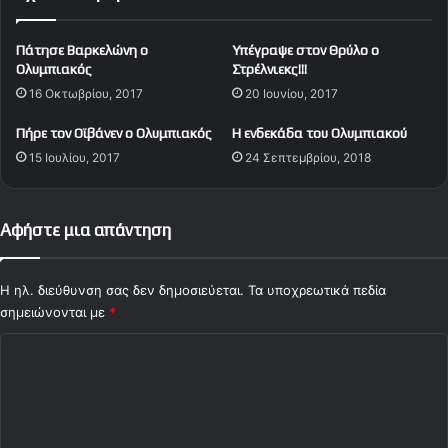
π
π
ι
ό
Πάτησε Βαρκελώνη ο
Υπέγραψε στον Θρύλο ο
α
γ
Ολυμπιακός
Στρέλνιεκς!!!
κ
ρ
16 Οκτωβρίου, 2017
20 Ιουνίου, 2017
ό
η
ς
Πήρε τον Οϊβάνεν ο Ολυμπιακός
Η ενδεκάδα του Ολυμπιακού
15 Ιουλίου, 2017
24 Σεπτεμβρίου, 2018
Αφήστε μια απάντηση
Η ηλ. διεύθυνση σας δεν δημοσιεύεται.
Τα υποχρεωτικά πεδία
σημειώνονται με
*
Σ
χ
ό
λ