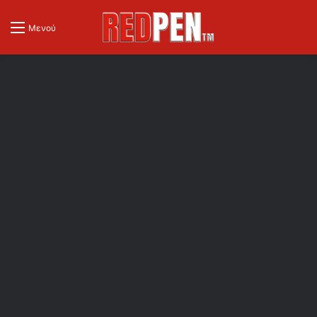
Μενού