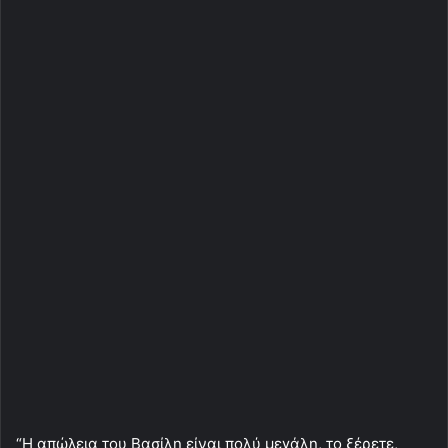
“Η απώλεια του Βασίλη είναι πολύ μεγάλη, το ξέρετε,