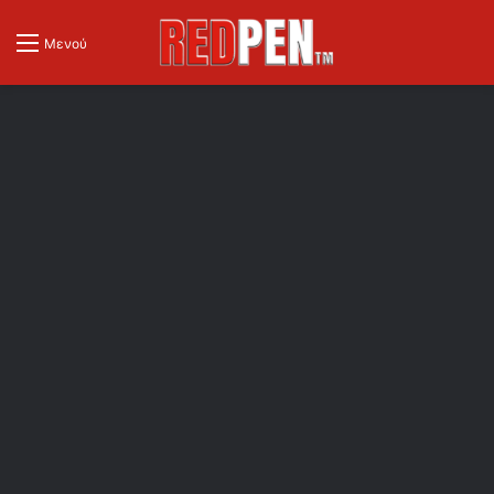
Μενού