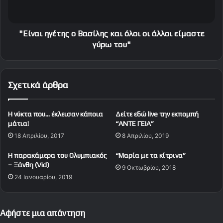
ο
η
σ
γ
έ
έ
λ
τ
"Είναι ηγέτης ο Βασίλης και όλοι οι άλλοι είμαστε
ι
η
γύρω του"
δ
ς
α
ο
Β
Σχετικά άρθρα
α
σ
ί
Η νύκτα που… έκλεισαν κάποια
Δείτε εδώ live την εκπομπή
λ
μάτια!
“ANTE ΓΕΙΑ”
η
18 Απριλίου, 2017
8 Απριλίου, 2019
ς
κ
Η παρακάμερα του Ολυμπιακός
“Μαρία με τα κίτρινα”
α
– Ξάνθη (Vid)
9 Οκτωβρίου, 2018
ι
24 Ιανουαρίου, 2019
ό
λ
ο
ι
Αφήστε μια απάντηση
ο