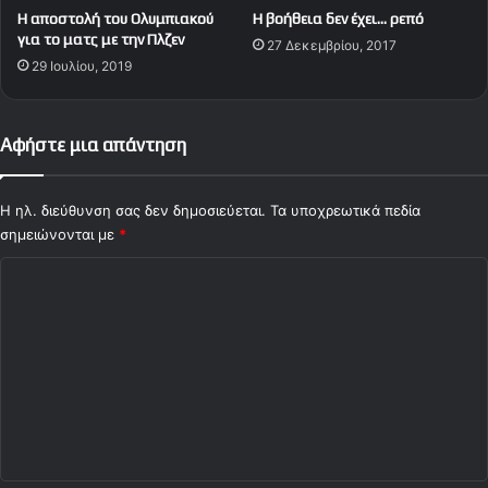
ν
Η αποστολή του Ολυμπιακού
Η βοήθεια δεν έχει… ρεπό
Θ
για το ματς με την Πλζεν
27 Δεκεμβρίου, 2017
ρ
29 Ιουλίου, 2019
υ
λ
ι
κ
Αφήστε μια απάντηση
ό
Μ
π
Η ηλ. διεύθυνση σας δεν δημοσιεύεται.
Τα υποχρεωτικά πεδία
έ
σημειώνονται με
*
μ
Σ
π
η
χ
!
ό
λ
ι
ο
*