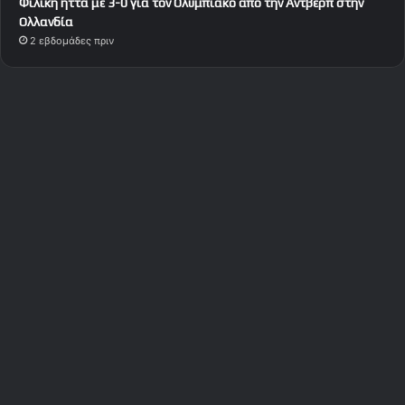
Φιλική ήττα με 3-0 για τον Ολυμπιακό από την Αντβέρπ στην
Ολλανδία
2 εβδομάδες πριν