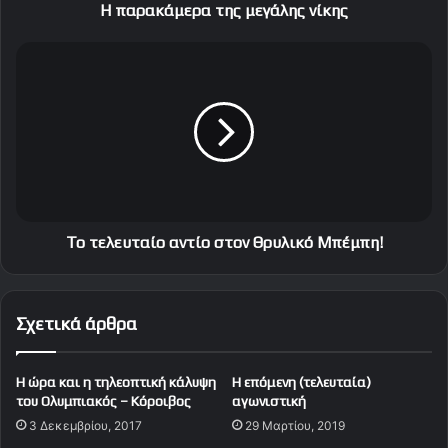
ρ
Η παρακάμερα της μεγάλης νίκης
α
τ
Τ
η
ο
ς
τ
μ
ε
ε
λ
γ
ε
ά
υ
λ
τ
η
α
ς
ί
Το τελευταίο αντίο στον Θρυλικό Μπέμπη!
ν
ο
ί
α
κ
ν
Σχετικά άρθρα
η
τ
ς
ί
ο
Η ώρα και η τηλεοπτική κάλυψη
Η επόμενη (τελευταία)
σ
του Ολυμπιακός – Κόροιβος
αγωνιστική
τ
3 Δεκεμβρίου, 2017
29 Μαρτίου, 2019
ο