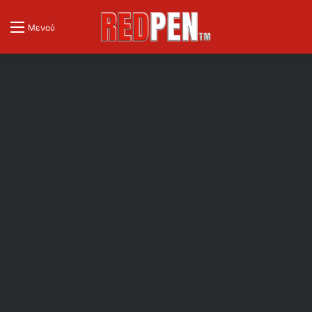
Μενού