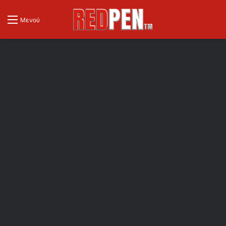
Μενού