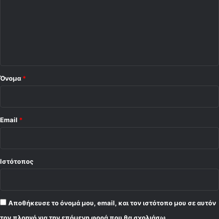
ό
α
ς
λ
"
ι
ο
*
Όνομα
*
Email
*
Ιστότοπος
Αποθήκευσε το όνομά μου, email, και τον ιστότοπο μου σε αυτόν
τον πλοηγό για την επόμενη φορά που θα σχολιάσω.