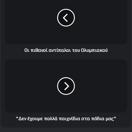
ι
π
ι
θ
α
ν
ο
ί
α
Οι πιθανοί αντίπαλοι του Ολυμπιακού
ν
τ
"
ί
Δ
π
ε
α
ν
λ
έ
ο
χ
ι
ο
τ
υ
ο
μ
υ
ε
"Δεν έχουμε πολλά παιχνίδια στα πόδια μας"
Ο
π
λ
ο