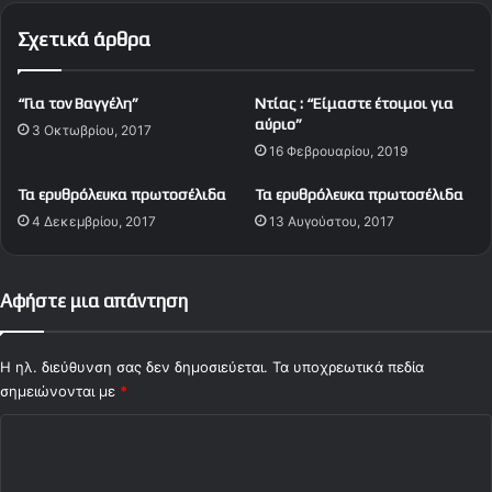
υ
λ
Σχετικά άρθρα
μ
λ
π
ά
ι
π
“Για τον Βαγγέλη”
Ντίας : “Είμαστε έτοιμοι για
α
α
αύριο”
3 Οκτωβρίου, 2017
κ
ι
16 Φεβρουαρίου, 2019
ο
χ
ύ
ν
Τα ερυθρόλευκα πρωτοσέλιδα
Τα ερυθρόλευκα πρωτοσέλιδα
ί
4 Δεκεμβρίου, 2017
13 Αυγούστου, 2017
δ
ι
α
σ
Αφήστε μια απάντηση
τ
α
π
Η ηλ. διεύθυνση σας δεν δημοσιεύεται.
Τα υποχρεωτικά πεδία
ό
σημειώνονται με
*
δ
Σ
ι
α
χ
μ