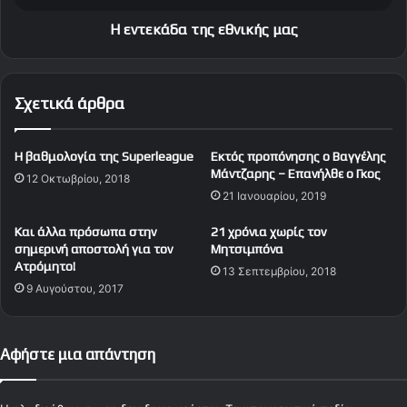
ς
α
σ
τ
Η εντεκάδα της εθνικής μας
ή
η
μ
ς
ε
ε
Σχετικά άρθρα
ρ
θ
α
ν
ι
Η βαθμολογία της Superleague
Εκτός προπόνησης ο Βαγγέλης
κ
Μάντζαρης – Επανήλθε ο Γκος
12 Οκτωβρίου, 2018
ή
21 Ιανουαρίου, 2019
ς
μ
Και άλλα πρόσωπα στην
21 χρόνια χωρίς τον
α
σημερινή αποστολή για τον
Μητσιμπόνα
ς
Ατρόμητο!
13 Σεπτεμβρίου, 2018
9 Αυγούστου, 2017
Αφήστε μια απάντηση