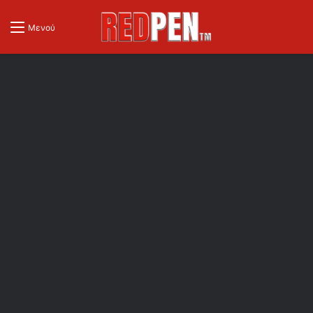
Μενού