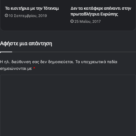
ρ
Τα εισιτήρια με την Τότεναμ
Δεν τα κατάφερε απέναντι στην
α
πρωταθλήτρια Ευρώπης
10 Σεπτεμβρίου, 2019
25 Μαΐου, 2017
Αφήστε μια απάντηση
Η ηλ. διεύθυνση σας δεν δημοσιεύεται.
Τα υποχρεωτικά πεδία
σημειώνονται με
*
Σ
χ
ό
λ
ι
ο
*