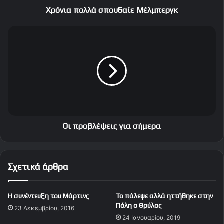
λ
Χρόνια πολλά σπουδαίε Μέλμπεργκ
ά
σ
Ο
π
ι
ο
π
υ
ρ
δ
ο
α
β
ί
λ
ε
έ
Μ
ψ
έ
ε
Οι προβλέψεις για σήμερα
λ
ι
μ
ς
π
γ
Σχετικά άρθρα
ε
ι
ρ
α
γ
σ
Η συνέντευξη του Μάρτινς
Το πάλεψε αλλά ηττήθηκε στην
κ
ή
Πόλη ο Θρύλος
23 Δεκεμβρίου, 2016
μ
24 Ιανουαρίου, 2019
ε