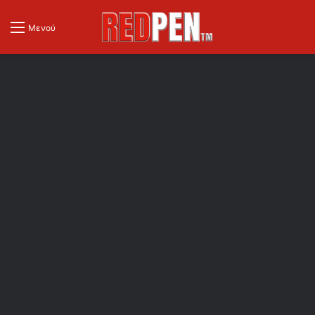
Μενού