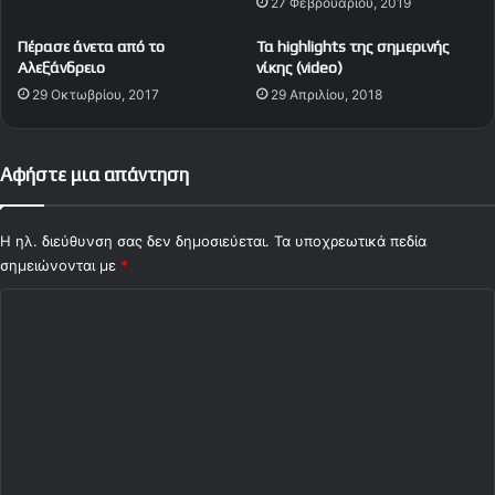
27 Φεβρουαρίου, 2019
ρ
ά
ώ
λ
Πέρασε άνετα από το
Τα highlights της σημερινής
ν
υ
Αλεξάνδρειο
νίκης (video)
α
ψ
29 Οκτωβρίου, 2017
29 Απριλίου, 2018
γ
η
ώ
τ
ν
ο
ω
υ
Αφήστε μια απάντηση
ν
Ε
λ
λ
Η ηλ. διεύθυνση σας δεν δημοσιεύεται.
Τα υποχρεωτικά πεδία
ά
σημειώνονται με
*
δ
Σ
α
-
χ
Π
ό
ο
λ
λ
ω
ι
ν
ο
ί
α