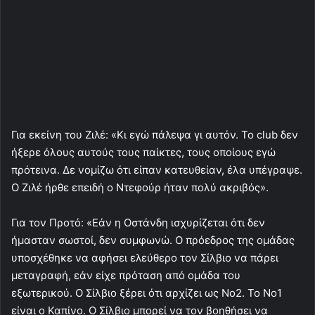
Για εκείνη του Ζιλέ: «Κι εγώ πάλεψα γι αυτόν. Το club δεν
ήξερε όλους αυτούς τους παίκτες, τους οποίους εγώ
πρότεινα. Δε νομίζω ότι είπαν κατευθείαν, έλα υπέγραψε.
Ο Ζιλέ ήρθε επειδή ο Ντεφούρ ήταν πολύ ακριβός».
Για τον Προτό: «Εάν η Οστάνδη ισχυρίζεται ότι δεν
ήμασταν σωστοί, δεν συμφωνώ. Ο πρόεδρος της ομάδας
υποσχέθηκε να αφήσει ελεύθερο τον Σίλβιο να πάρει
μεταγραφή, εάν είχε πρόταση από ομάδα του
εξωτερικού. Ο Σίλβιο ξέρει ότι αρχίζει ως Νο2. Το Νο1
είναι ο Καπίνο. Ο Σίλβιο μπορεί να τον βοηθήσει να