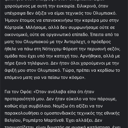
χαρούμενος με αυτή την ευκαιρία. Ειλικρινά, όταν
υπέγραψα δεν άξιζα να είμαι τεχνικός του Ολυμπιακό.
Ήμουν έτοιμος να επανεκκινήσω την καριέρα μου στην
Κόρτραϊκ. Μιλήσαμε, αλλά δεν συμφωνήσαμε ούτε σε
οικονομικό, ούτε σε οργανωτικό επίπεδο. Έπειτα από τα
ματς του Ολυμπιακού με την Άντερλεχτ, ο πρόεδρος
ήθελε να πάω στη Νότιγχαμ Φόρεστ την περυσινή σεζόν,
ομάδα που έχει υπό την κατοχή του. Αρνήθηκα, αλλά με
πήρε ξανά τηλέφωνο. Δεν ήταν όλοι χαρούμενοι με την
άφιξή μου στον Ολυμπιακό. Τώρα, πρέπει να κερδίσω το
επόμενο ματς για να πείσω τον κόσμο».
Για τον Οφόε: «Όταν ανέλαβα είπα ότι ήταν
προτεραιότητά μου. Δεν ήταν εύκολο να τον πάρουμε,
καθώς είχε συμβόλαιο. Νομίζω ότι αξίζει να τον
παρακολουθήσει ο ομοσπονδιακός τεχνικός της εθνικής
Βελγίου, Ρομπέρτο Μαρτίνεθ. Έχει αλλάξει. Δεν
τραυματίζεται, είναι δυνατός σε φυσική κατάσταση, έχει