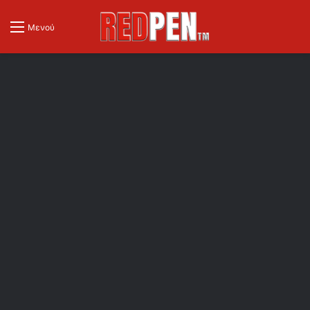
Μενού