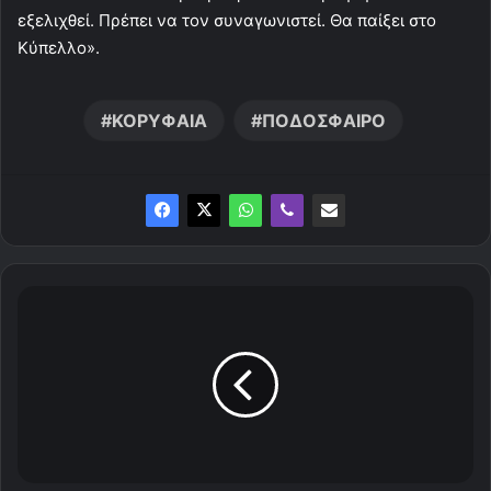
εξελιχθεί. Πρέπει να τον συναγωνιστεί. Θα παίξει στο
Κύπελλο».
ΚΟΡΥΦΑΙΑ
ΠΟΔΟΣΦΑΙΡΟ
Ο
ι
η
μ
ε
ρ
ο
μ
η