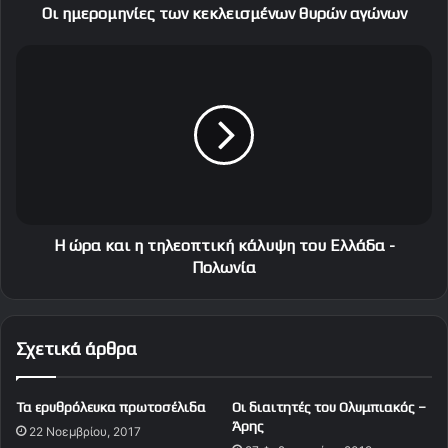
ν
Οι ημερομηνίες των κεκλεισμένων θυρών αγώνων
ί
ε
Η
ς
ώ
τ
ρ
ω
α
ν
κ
κ
α
ε
ι
κ
η
λ
τ
ε
η
Η ώρα και η τηλεοπτική κάλυψη του Ελλάδα -
ι
λ
Πολωνία
σ
ε
μ
ο
έ
π
Σχετικά άρθρα
ν
τ
ω
ι
ν
κ
Τα ερυθρόλευκα πρωτοσέλιδα
Oι διαιτητές του Ολυμπιακός –
θ
ή
Άρης
υ
22 Νοεμβρίου, 2017
κ