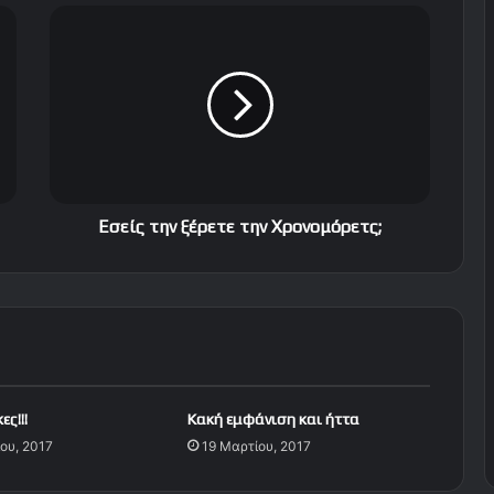
Ε
σ
ε
ί
ς
τ
η
ν
ξ
έ
Εσείς την ξέρετε την Χρονομόρετς;
ρ
ε
τ
ε
τ
η
ν
Χ
ς!!!
Κακή εμφάνιση και ήττα
ρ
ου, 2017
19 Μαρτίου, 2017
ο
ν