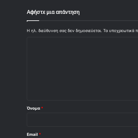
ι
δ
Αφήστε μια απάντηση
α
Η ηλ. διεύθυνση σας δεν δημοσιεύεται.
Τα υποχρεωτικά π
Σ
χ
ό
λ
ι
ο
*
Όνομα
*
Email
*