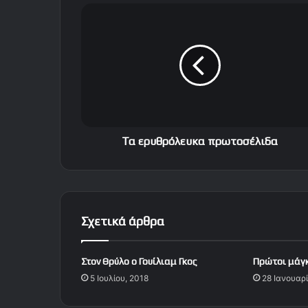
Τ
α
ε
ρ
υ
θ
ρ
ό
λ
ε
Τα ερυθρόλευκα πρωτοσέλιδα
υ
κ
α
π
ρ
Σχετικά άρθρα
ω
τ
ο
Στον Θρύλο ο Γουίλιαμ Γκος
Πρώτοι μάγκε
σ
5 Ιουλίου, 2018
28 Ιανουαρί
έ
λ