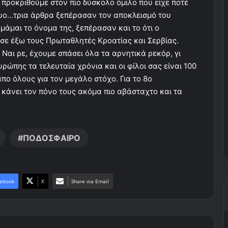
 προκριθούμε στον πιο δύσκολο όμιλο που είχε ποτέ
υο…τρια άρθρα ξεπέρασαν τον αποκλεισμό του
άμαι το όνομα της, ξεπέρασαν και το ότι ο
σε έξω τους Πρωταθλητές Κροατίας και Σερβίας.
 Ναι ρε, έχουμε σπάσει όλα τα αρνητικά ρεκόρ, γι
ρώπης τα τελευταία χρόνια και οι φίλοι σας είναι 100
πο όλους για τον μεγάλο στόχο. Για το 8ο
κάνει τον πόνο τους ακόμα πιο αβάσταχτο και τα
ΠΟΔΟΣΦΑΙΡΟ
ebook
X
Share via Email