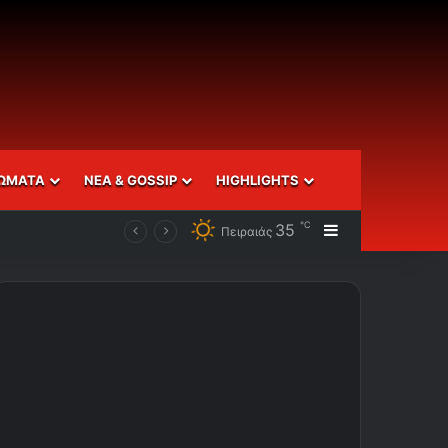
ΩΜΑΤΑ
ΝΕΑ & GOSSIP
HIGHLIGHTS
℃
35
Sidebar
Πειραιάς