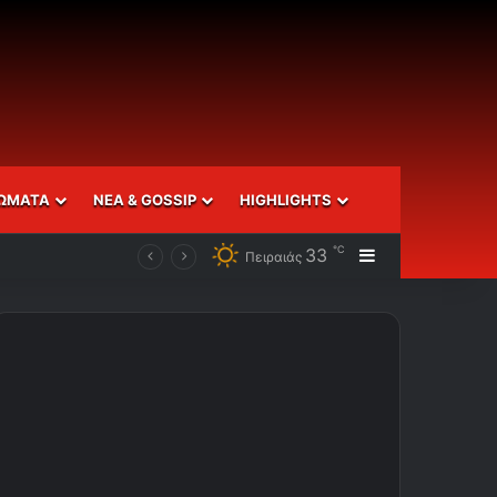
ΩΜΑΤΑ
ΝΕΑ & GOSSIP
HIGHLIGHTS
℃
33
Sidebar
Πειραιάς