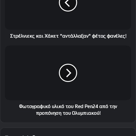
λ
ν
ι
ε
κ
ς
Στρέλνιεκς και Χάκετ "αντάλλαξαν" φέτος φανέλες!
κ
α
Φ
ι
ω
Χ
τ
ά
ο
κ
γ
ε
ρ
τ
α
"
φ
α
ι
ν
κ
Φωτογραφικό υλικό του Red Pen24 από την
τ
ό
προπόνηση του Ολυμπιακού!
ά
υ
λ
λ
λ
ι