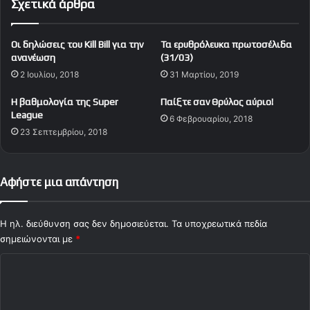
Σχετικά άρθρα
α
κ
ξ
ό
α
τ
Oι δηλώσεις του Kill Bill για την
Τα ερυθρόλευκα πρωτοσέλιδα
ν
ο
ανανέωση
(31/03)
"
υ
2 Ιουλίου, 2018
31 Μαρτίου, 2019
φ
R
έ
e
Η βαθμολογία της Super
Παίξτε σαν Θρύλος αύριο!
τ
d
League
6 Φεβρουαρίου, 2018
ο
P
23 Σεπτεμβρίου, 2018
ς
e
φ
n
α
2
ν
4
Αφήστε μια απάντηση
έ
α
λ
π
ε
ό
Η ηλ. διεύθυνση σας δεν δημοσιεύεται.
Τα υποχρεωτικά πεδία
ς
τ
σημειώνονται με
*
!
η
Σ
ν
π
χ
ρ
ό
ο