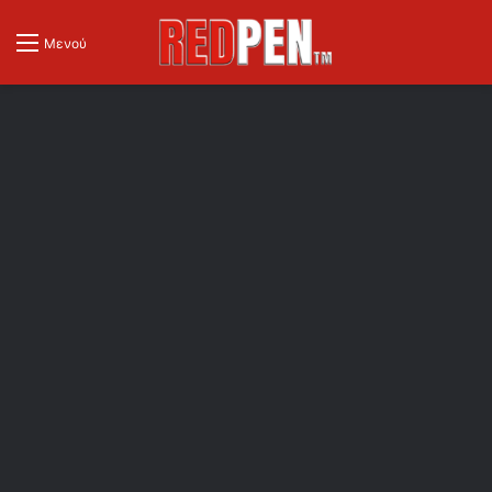
Μενού