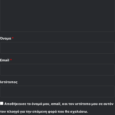
π
λ
ό
ι
ν
ο
η
σ
*
η
τ
Όνομα
*
ο
υ
Ο
λ
Email
*
υ
μ
π
ι
Ιστότοπος
α
κ
ο
ύ
Αποθήκευσε το όνομά μου, email, και τον ιστότοπο μου σε αυτόν
!
τον πλοηγό για την επόμενη φορά που θα σχολιάσω.