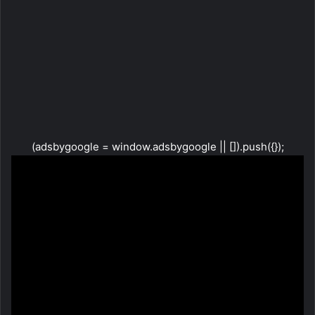
(adsbygoogle = window.adsbygoogle || []).push({});