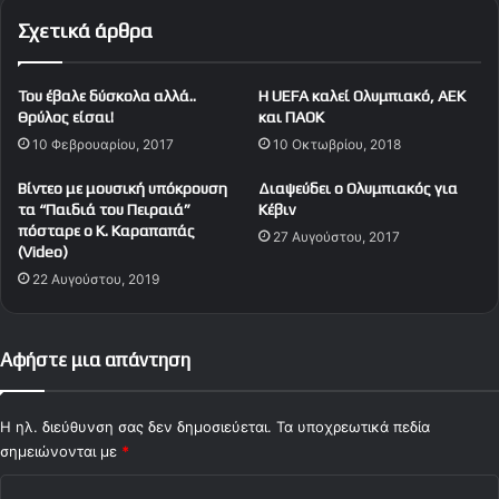
υ
α
Σχετικά άρθρα
ς
τ
κ
ζ
ε
ι
Του έβαλε δύσκολα αλλά..
H UEFA καλεί Oλυμπιακό, AEK
ρ
σ
Θρύλος είσαι!
και ΠAOK
δ
α
10 Φεβρουαρίου, 2017
10 Οκτωβρίου, 2018
ί
φ
ζ
ί
Bίντεο με μουσική υπόκρουση
Διαψεύδει o Ολυμπιακός για
ω
!
τα “Παιδιά του Πειραιά”
Κέβιν
"
πόσταρε ο Κ. Καραπαπάς
27 Αυγούστου, 2017
(Video)
22 Αυγούστου, 2019
Αφήστε μια απάντηση
Η ηλ. διεύθυνση σας δεν δημοσιεύεται.
Τα υποχρεωτικά πεδία
σημειώνονται με
*
Σ