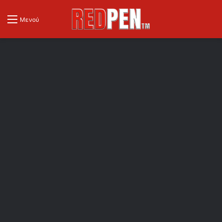
Μενού