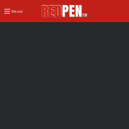
Μενού