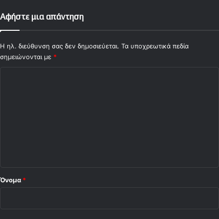
Αφήστε μια απάντηση
Η ηλ. διεύθυνση σας δεν δημοσιεύεται.
Τα υποχρεωτικά πεδία
σημειώνονται με
*
Σ
χ
ό
λ
ι
ο
*
Όνομα
*