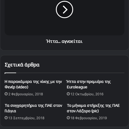
Α
α
Ο
.
Κ
.
ο
.
γ
α
ι
γ
α
ν
Ήττα... αγνοείται
τ
ο
ρ
ε
ό
ί
Σχετικά άρθρα
ς
τ
τ
α
ο
ι
Η παρακάμερα της νίκης με την
Ήττα στην πρεμιέρα της
υ
Φενέρ (video)
Euroleague
α
2 Φεβρουαρίου, 2018
12 Οκτωβρίου, 2016
γ
ώ
Tα συγχαρητήρια της ΠΑΕ στον
To μήνυμα στήριξης της ΠΑΕ
ν
Γιάγια
στον Λάζαρο (pic)
α
13 Σεπτεμβρίου, 2018
18 Φεβρουαρίου, 2019
"