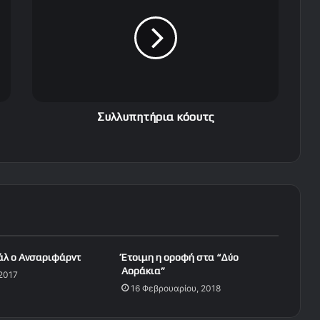
λ
λ
υ
π
η
τ
ή
ρ
Συλλυπητήρια κόουτς
ι
α
κ
ό
ο
υ
τ
ς
άλ ο Ανσαριφάρντ
Έτοιμη η οροφή στα “Δύο
Αοράκια”
 2017
16 Φεβρουαρίου, 2018