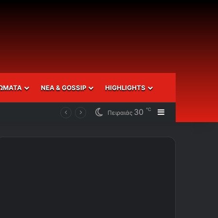
ΩΜΑΤΑ
ΝΕΑ & GOSSIP
HIGHLIGHTS
℃
30
Sidebar
Πειραιάς