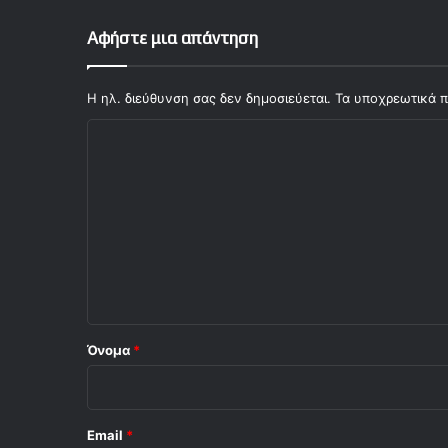
ε
γ
Αφήστε μια απάντηση
ο
ν
ό
Η ηλ. διεύθυνση σας δεν δημοσιεύεται.
Τα υποχρεωτικά π
τ
Σ
α
τ
χ
η
ό
ς
Τ
λ
ο
ι
ύ
μ
ο
π
*
α
ς
Όνομα
*
Email
*