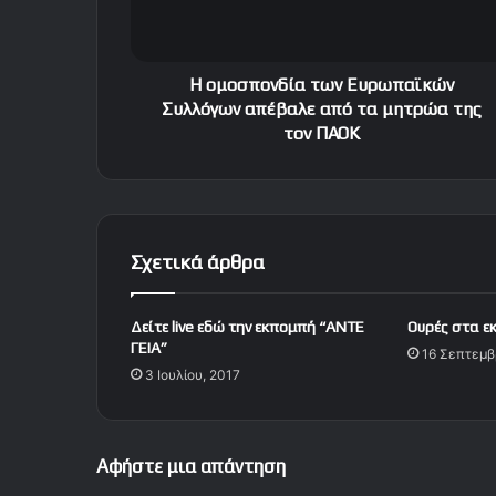
ο
ν
δ
ί
Η ομοσπονδία των Ευρωπαϊκών
α
Συλλόγων απέβαλε από τα μητρώα της
τ
τον ΠΑΟΚ
ω
ν
Ε
υ
ρ
Σχετικά άρθρα
ω
π
α
Δείτε live εδώ την εκπομπή “ΑΝΤΕ
Ουρές στα ε
ϊ
ΓΕΙΑ”
16 Σεπτεμβ
κ
3 Ιουλίου, 2017
ώ
ν
Σ
υ
Αφήστε μια απάντηση
λ