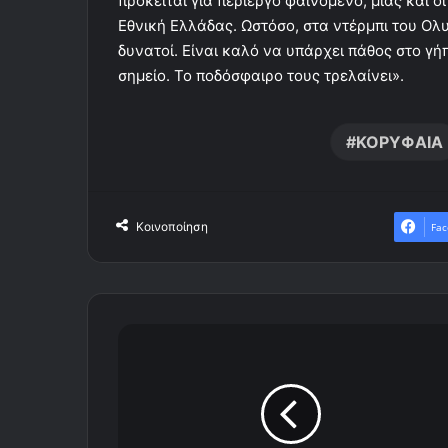
πρόκειται για περίεργο φαινόμενο, μιας και 
Εθνική Ελλάδας. Ωστόσο, στα ντέρμπι του Ολ
δυνατοί. Είναι καλό να υπάρχει πάθος στο γή
σημείο. Το ποδόσφαιρο τους τρελαίνει».
ΚΟΡΥΦΑΙΑ
Κοινοποίηση
Fac
Η
ο
μ
ο
σ
π