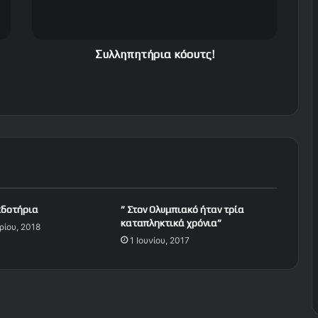
η
τ
ή
ρ
Συλληπητήρια κόουτς!
ι
α
κ
ό
ο
υ
τ
ς
!
κδοτήρια
” Στον Ολυμπιακό ήταν τρία
καταπληκτικά χρόνια”
ρίου, 2018
1 Ιουνίου, 2017