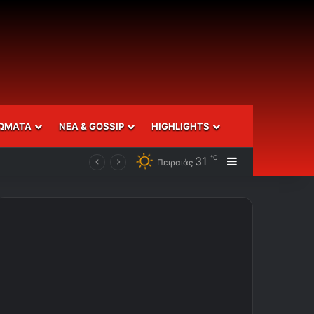
ΩΜΑΤΑ
ΝΕΑ & GOSSIP
HIGHLIGHTS
℃
31
Sidebar
Πειραιάς