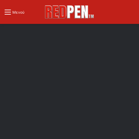
Μενού