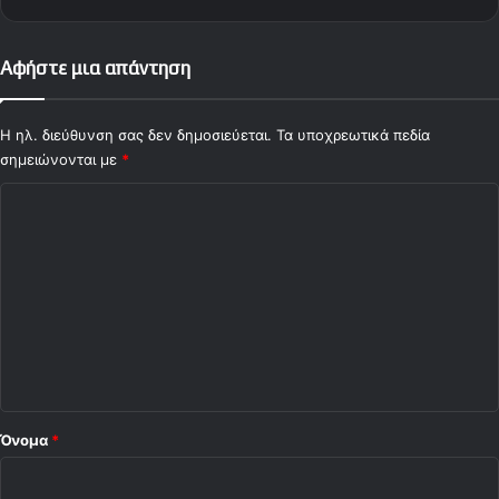
α
(
2
Αφήστε μια απάντηση
3
/
0
Η ηλ. διεύθυνση σας δεν δημοσιεύεται.
Τα υποχρεωτικά πεδία
3
σημειώνονται με
*
)
Σ
χ
ό
λ
ι
ο
*
Όνομα
*