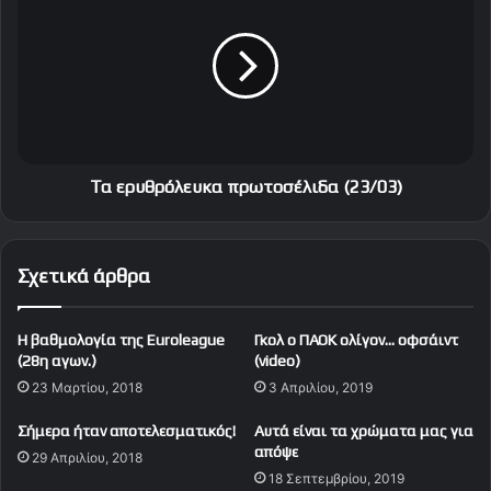
α
κ
ε
ο
ρ
ύ
υ
(
θ
V
ρ
i
ό
d
λ
e
ε
Τα ερυθρόλευκα πρωτοσέλιδα (23/03)
o
υ
)
κ
α
Σχετικά άρθρα
π
ρ
ω
H βαθμολογία της Euroleague
Γκολ ο ΠΑΟΚ ολίγον… οφσάιντ
τ
(28η αγων.)
(video)
ο
23 Μαρτίου, 2018
3 Απριλίου, 2019
σ
έ
Σήμερα ήταν αποτελεσματικός!
Αυτά είναι τα χρώματα μας για
λ
απόψε
29 Απριλίου, 2018
ι
18 Σεπτεμβρίου, 2019
δ