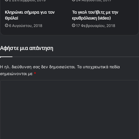
3
ρ
)
ι
Κληρώνει σήμερα για τον
Τα γκολ του Ίβιτς με την
ά
Θρύλο!
ερυθρόλευκη (video)
!
6 Αυγούστου, 2018
17 Φεβρουαρίου, 2018
Αφήστε μια απάντηση
Η ηλ. διεύθυνση σας δεν δημοσιεύεται.
Τα υποχρεωτικά πεδία
σημειώνονται με
*
Σ
χ
ό
λ
ι
ο