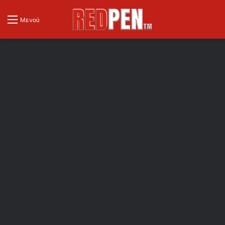
Μενού