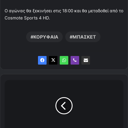
Ο αγώνας θα ξεκινήσει στις 18:00 και θα μεταδοθεί από το
Cosmote Sports 4 HD.
ΚΟΡΥΦΑΙΑ
ΜΠΑΣΚΕΤ
Τ
α
ε
ρ
υ
θ
ρ
ό