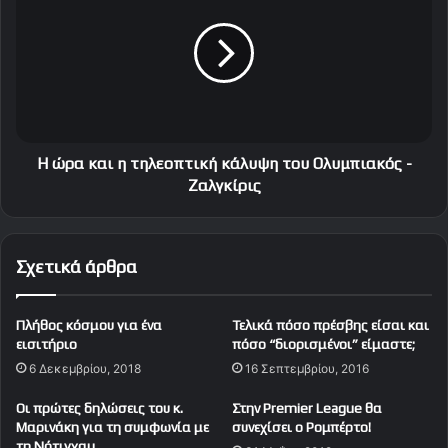
ρ
ρ
η
α
ς
κ
!
α
Μ
ι
ί
η
α
τ
α
η
H ώρα και η τηλεoπτική κάλυψη του Ολυμπιακός -
π
λ
Ζαλγκίρις
ο
ε
υ
o
σ
π
Σχετικά άρθρα
ί
τ
α
ι
γ
κ
Πλήθος κόσμου για ένα
Τελικά πόσο πρέσβης είσαι και
ι
ή
εισιτήριο
πόσο “διορισμένοι” είμαστε;
α
κ
6 Δεκεμβρίου, 2018
16 Σεπτεμβρίου, 2016
α
ά
ύ
λ
Οι πρώτες δηλώσεις του κ.
Στην Premier League θα
ρ
υ
Μαρινάκη για τη συμφωνία με
συνεχίσει ο Ρομπέρτο!
ι
ψ
τη Νότιγχαμ