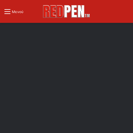
Μενού