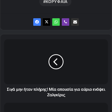
ΚΟΡΥΦΑΙΑ
Σ
ι
γ
ά
μ
η
ν
ή
τ
α
Σιγά μην ήταν πλήρης! Μία απουσία για αύριο ενόψει
ν
Ζαλγκίρις
π
λ
H
ή
ώ