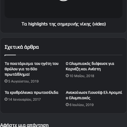
σ
l
μ
i
α
g
τ
h
Τα highlights της σημερινής νίκης (video)
ι
t
κ
s
ό
τ
Σχετικά άρθρα
ς
η
!
ς
σ
To ποατάρισμα του ηγέτη του
Ο Ολυμπιακός διέψευσε για
η
Θρύλου για το 60ο
Καρνέζη και Ανέστη
μ
πρωτάθλημα!
10 Μαΐου, 2018
ε
5 Αυγούστου, 2019
ρ
ι
Τα ερυθρόλευκα πρωτοσέλιδα
Avακοίνωσε Γιουσέφ Ελ Αραμπί
ν
ο Ολυμπιακός
14 Ιανουαρίου, 2017
ή
6 Ιουλίου, 2019
ς
ν
ί
Αφήστε μια απάντηση
κ