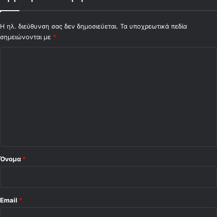
η
ς
Η ηλ. διεύθυνση σας δεν δημοσιεύεται.
Τα υποχρεωτικά πεδία
(
σημειώνονται με
v
*
i
Σ
d
e
χ
o
ό
)
λ
ι
ο
*
Όνομα
*
Email
*