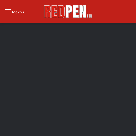
Μενού