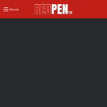
Μενού