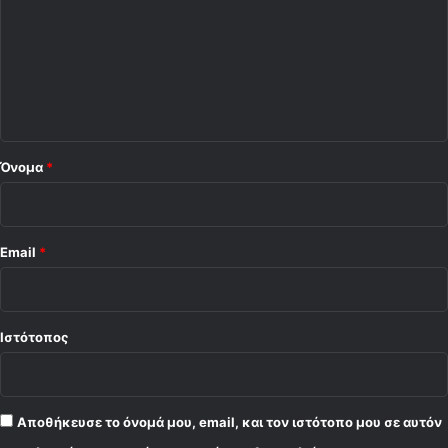
ό
ν
Ν
λ
α
ι
β
ο
ά
ρ
*
ο
!
Όνομα
*
Email
*
Ιστότοπος
Αποθήκευσε το όνομά μου, email, και τον ιστότοπο μου σε αυτόν