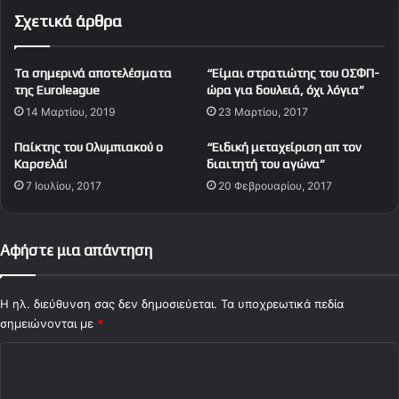
!
ά
Σχετικά άρθρα
ρ
ι
σ
Tα σημερινά αποτελέσματα
“Είμαι στρατιώτης του ΟΣΦΠ-
μ
της Euroleague
ώρα για δουλειά, όχι λόγια”
α
14 Μαρτίου, 2019
23 Μαρτίου, 2017
τ
ο
Παίκτης του Ολυμπιακού ο
“Ειδική μεταχείριση απ τον
υ
Καρσελά!
διαιτητή του αγώνα”
Σ
7 Ιουλίου, 2017
20 Φεβρουαρίου, 2017
π
α
ν
ο
Αφήστε μια απάντηση
ύ
λ
η
Η ηλ. διεύθυνση σας δεν δημοσιεύεται.
Τα υποχρεωτικά πεδία
γ
σημειώνονται με
*
ι
Σ
α
τ
χ
ο