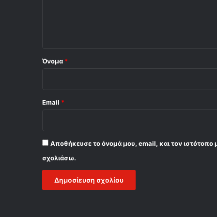
λ
ι
ο
*
Όνομα
*
Email
*
Αποθήκευσε το όνομά μου, email, και τον ιστότοπο 
σχολιάσω.