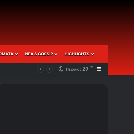
ΩΜΑΤΑ
ΝΕΑ & GOSSIP
HIGHLIGHTS
℃
29
Sidebar
Πειραιάς