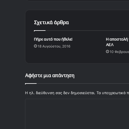
μ
ε
τ
η
Σχετικά άρθρα
ν
Ν
τ
Πήρε αυτό που ήθελε!
Η αποστολή 
ο
ΑΕΛ
18 Αυγούστου, 2016
υ
10 Φεβρουα
ν
τ
ε
λ
Αφήστε μια απάντηση
ά
ν
ζ
Η ηλ. διεύθυνση σας δεν δημοσιεύεται.
Τα υποχρεωτικά π
Σ
χ
ό