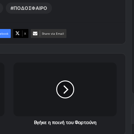
ΠΟΔΟΣΦΑΙΡΟ
ebook
X
Share via Email
Β
γ
ή
κ
ε
η
π
ο
ι
ν
Βγήκε η ποινή του Φορτούνη
ή