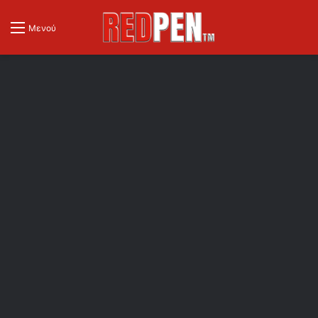
Μενού