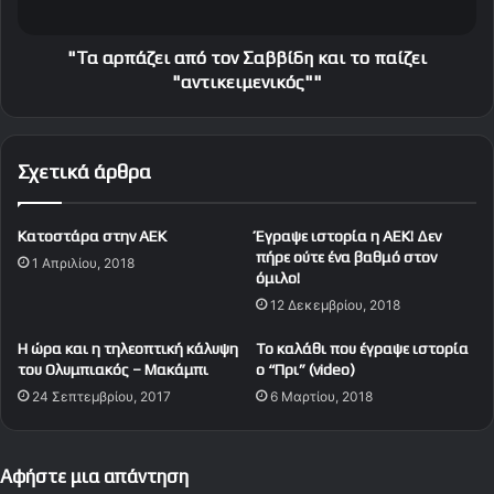
ό
ζ
τ
ε
η
ι
"Τα αρπάζει από τον Σαββίδη και το παίζει
ν
α
"αντικειμενικός""
ά
π
φ
ό
ι
τ
Σχετικά άρθρα
ξ
ο
η
ν
τ
Σ
Κατοστάρα στην ΑΕΚ
Έγραψε ιστορία η AEK! Δεν
ο
α
πήρε ούτε ένα βαθμό στον
υ
1 Απριλίου, 2018
β
όμιλο!
Ο
β
12 Δεκεμβρίου, 2018
λ
ί
υ
δ
Η ώρα και η τηλεοπτική κάλυψη
To καλάθι που έγραψε ιστορία
μ
η
του Ολυμπιακός – Μακάμπι
ο “Πρι” (video)
π
κ
24 Σεπτεμβρίου, 2017
6 Μαρτίου, 2018
ι
α
α
ι
κ
τ
ο
ο
Αφήστε μια απάντηση