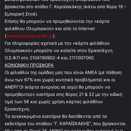
βρίσκεται στο στάδιο Γ. Καραϊσκάκης (κάτω από θύρα 19 –
Εμπορική Στοά).
Επίσης θα μπορούν να προμηθεύονται την «κάρτα
φιλάθλου Ολυμπιακού» και από το Internet
(
www.olympiacossfp.gr
).
Για πληροφορίες σχετικά με την «κάρτα φιλάθλου
Ολυμπιακού» μπορείτε να καλείτε στον Ερασιτέχνη
Ο.Σ.Φ.Π στο 2104190902-4 και 2111007060.
ΚΟΙΝΩΝΙΚΗ ΠΡΟΣΦΟΡΑ
Οι φίλαθλοι της ομάδας μας που είναι ΑΜΕΑ (με πάθηση
άνω των 67% και χωρίς κινητικά προβλήματα) και οι
ΑΝΕΡΓΟΙ (κάρτα ανεργίας σε ισχύ) θα μπορούν να
προμηθευτούν εισιτήρια στις θύρες 21 & 22 με την ειδική
τιμή των 5€ και χωρίς χρήση κάρτας φιλάθλου
Ερασιτέχνη.
Τα συγκεκριμένα εισιτήρια θα διατίθενται από τα
εκδοτήρια του σταδίου “Γ. ΚΑΡΑΪΣΚΑΚΗΣ”, που βρίσκονται
έξω από τη Θύρα 25, ΜΟΝΟ τις ακόλουθες ημέρες ή έως