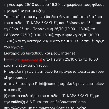
τη Δευτέρα 29/10 και ώρα 19:30, ενημερώνει τους φίλους
της ομάδας για τα εξής:
Τα εισιτήρια του αγώνα θα διατίθενται από τα εκδοτήρια
του σταδίου “Γ. ΚΑΡΑΪΣΚΑΚΗΣ”, που βρίσκονται έξω από
τη Θύρα 25, την Παρασκευή 26/10 (10:00 – 18:00), το
Σάββατο 27/10 (10.00-15.00), την Κυριακή 28/10 (10.00-
15.00) και τη Δευτέρα 29/10 από τις 10:00 έως την έναρξη
του αγώνα.
Εισιτήρια θα διατεθούν και μέσω Internet
(
www.olympiacos.org)
από Πέμπτη 25/10 από τις 10:00
έως την εξάντλησή τους.
Η παραλαβή των εισιτηρίων θα πραγματοποιείται με τους
εξής τρόπους:
α) την λειτουργία Print@home (παραλαβή των εισιτηρίων
στο email)
β) από τα εκδοτήρια του σταδίου “Γ. ΚΑΡΑΪΣΚΑΚΗΣ”, με
την επίδειξη Α.Δ.Τ. και του επιβεβαιωτικού email
συναλλαγής, με τις ανωτέρω ώρες λειτουργίας