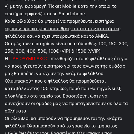
γ) με την εφαρμογή Ticket Mobile κατά την οποία το
εισιτήριο εμφανίζεται σε Smartphone.
Κάθε φίλαθλος θα μπορεί να προμηθευτεί εισιτήρια
εφόσον προσκομίσει ισάριθμες ταυτότητες και κάρτες
φιλάθλου και να έχει υποχρεωτικά και το ΑΜΚΑ.
Οι τιμές των εισιτηρίων είναι οι ακόλουθες: 10€, 15€, 20€,
25€, 30€, 40€, 50€, 100€ (VIP) & 150€ (VVIP)
Η
ΠΑΕ ΟΛΥΜΠΙΑΚΟΣ
υπενθυμίζει στους φιλάθλους ότι για
να προμηθευτούν εισιτήριο για τους αγώνες της ομάδας
μας θα πρέπει να έχουν την «κάρτα φιλάθλου
Ολυμπιακού» που ο φίλαθλος θα προμηθεύεται
καταβάλλοντας 10€ ετησίως, ποσό που θα πηγαίνει εξ
ολοκλήρου στο ταμείο του Ερασιτέχνη, ώστε να
συνεχίσουν οι ομάδες μας να πρωταγωνιστούν σε όλα τα
αθλήματα.
Οι φίλαθλοι θα μπορούν να προμηθεύονται την «κάρτα
φιλάθλου Ολυμπιακού» από το γραφείο το τμήματος
μελών/φιλάθλων του Ερασιτέχνη Ολυμπιακού που