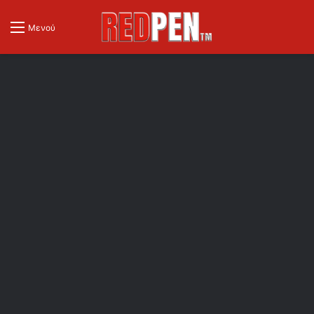
Μενού