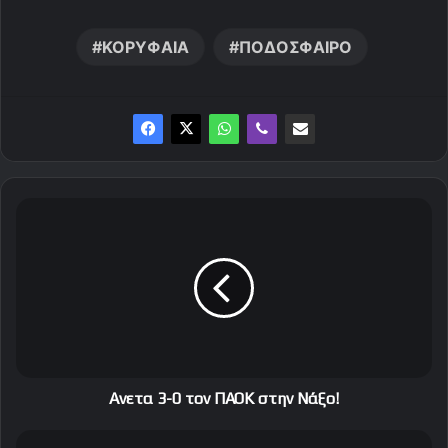
ΚΟΡΥΦΑΙΑ
ΠΟΔΟΣΦΑΙΡΟ
A
ν
ε
τ
α
3
-
0
τ
ο
Aνετα 3-0 τον ΠΑΟΚ στην Νάξο!
ν
Π
Π