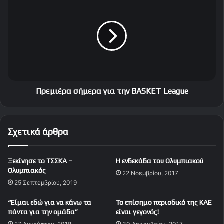
Α
ρ
Ο
ε
Κ
μ
σ
ι
τ
έ
η
ρ
ν
α
Ν
σ
ά
ή
Πρεμιέρα σήμερα για την BASKET League
ξ
μ
ο
ε
!
ρ
Σχετικά άρθρα
α
γ
ι
Ξεκίνησε το ΤΣΣΚΑ –
Η ενδεκάδα του Ολυμπιακού
α
Ολυμπιακός
22 Νοεμβρίου, 2017
τ
25 Σεπτεμβρίου, 2019
η
ν
“Είμαι εδώ για να κάνω τα
Το επίσημο περιοδικό της ΚΑΕ
B
πάντα για την ομάδα”
είναι γεγονός!
A