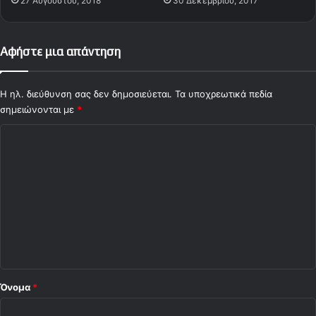
27 Αυγούστου, 2018
30 Δεκεμβρίου, 2017
S
K
E
T
Αφήστε μια απάντηση
L
e
a
Η ηλ. διεύθυνση σας δεν δημοσιεύεται.
Τα υποχρεωτικά πεδία
g
σημειώνονται με
*
u
Σ
e
χ
ό
λ
ι
ο
*
Όνομα
*