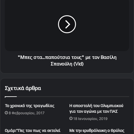
"
π
Μ
ρ
π
ό
ε
γ
ς
ρ
σ
α
τ
μ
α
μ
.
α
.
"Μπες στα...παπούτσια τους" με τον Βασίλη
τ
.
Σπανούλη (Vid)
α
π
χ
α
υ
π
Σχετικά άρθρα
δ
ο
ύ
ύ
ν
τ
Το χρονικό της τραγωδίας
Η αποστολή του Ολυμπιακού
α
σ
για τον αγώνα με τον ΠΑΣ
μ
8 Φεβρουαρίου, 2017
ι
18 Ιανουαρίου, 2019
η
α
ς
τ
Oμάρ:”Πες του πως να εκτελεί
Με την ερυθρόλευκη ο Θρύλος
τ
ο