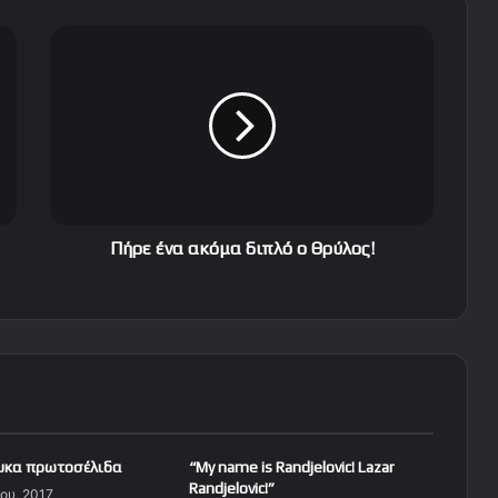
Π
ή
ρ
ε
έ
ν
α
α
κ
ό
Πήρε ένα ακόμα διπλό ο Θρύλος!
μ
α
δ
ι
π
λ
ό
ο
Θ
ευκα πρωτοσέλιδα
“My name is Randjelovic! Lazar
ρ
Randjelovic!”
ου, 2017