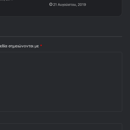
ύ
21 Αυγούστου, 2019
λ
ο
ς
!
εδία σημειώνονται με
*