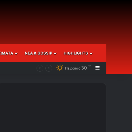
ΩΜΑΤΑ
ΝΕΑ & GOSSIP
HIGHLIGHTS
℃
30
Sidebar
Πειραιάς