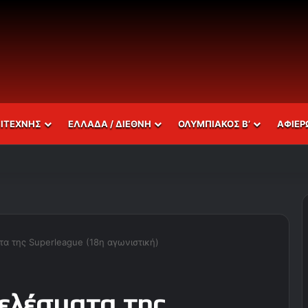
ΣΙΤΕΧΝΗΣ
ΕΛΛΑΔΑ / ΔΙΕΘΝΗ
ΟΛΥΜΠΙΑΚΟΣ Β’
ΑΦΙΕΡ
α της Superleague (18η αγωνιστική)
ελέσματα της