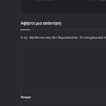
ι
α
κ
ό
ς
Αφήστε μια απάντηση
-
Κ
ύ
Η ηλ. διεύθυνση σας δεν δημοσιεύεται.
Τα υποχρεωτικά π
μ
Σ
η
(
χ
V
ό
i
d
λ
)
ι
ο
*
Όνομα
*