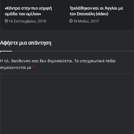
ν
ι
«Κόντρα στην πιο ισχυρή
Τρελάθηκαν και οι Άγγλοι με
α
ό
ομάδα του ομίλου»
τον Σπανούλη (video)
μ
δ
14 Σεπτεμβρίου, 2016
19 Μαΐου, 2017
ε
ο
τ
υ
η
ς
ν
ο
Αφήστε μια απάντηση
Ν
Π
τ
α
ι
ν
Η ηλ. διεύθυνση σας δεν δημοσιεύεται.
Τα υποχρεωτικά πεδία
ν
α
σημειώνονται με
*
α
θ
Σ
μ
η
ό
ν
χ
!
α
ό
ϊ
κ
λ
ό
ι
ς
ο
!
!
*