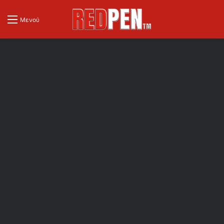
Μενού