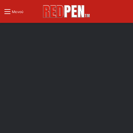
Μενού