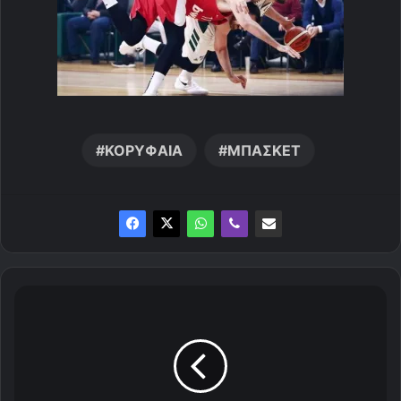
ΚΟΡΥΦΑΙΑ
ΜΠΑΣΚΕΤ
Θ
ύ
ρ
α
7
: