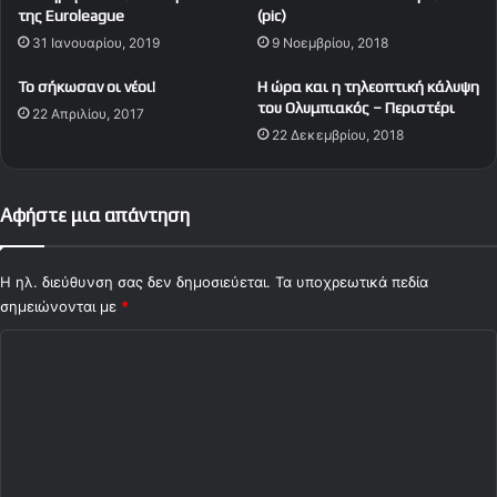
της Euroleague
(pic)
Ο
31 Ιανουαρίου, 2019
9 Νοεμβρίου, 2018
"
Το σήκωσαν οι νέοι!
Η ώρα και η τηλεοπτική κάλυψη
του Ολυμπιακός – Περιστέρι
22 Απριλίου, 2017
22 Δεκεμβρίου, 2018
Αφήστε μια απάντηση
Η ηλ. διεύθυνση σας δεν δημοσιεύεται.
Τα υποχρεωτικά πεδία
σημειώνονται με
*
Σ
χ
ό
λ
ι