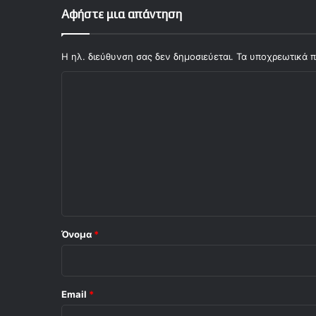
υ
Αφήστε μια απάντηση
ν
ο
(
Η ηλ. διεύθυνση σας δεν δημοσιεύεται.
Τα υποχρεωτικά π
v
Σ
i
d
χ
e
ό
o
)
λ
ι
ο
*
Όνομα
*
Email
*