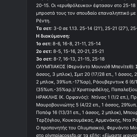
20-15. Οι «ερυθρόλευκοι» έφτασαν στο 25-18 
μπροστά τους τον σπουδαίο επαναληπτικό με 
Ρέντη.
Τα σετ
: 3-0 σε 1.13. 25-14 (21’), 25-21 (27′), 25
Η διακύμανση:
1
ο
σετ:
8-6, 16-8, 21-11, 25-14
2
ο
σετ:
8-5, 15-16, 20-21, 25-21
3
ο
σετ:
8-7, 16-13, 21-15, 25-18
ΟΛΥΜΠΙΑΚΟΣ (Φερνάντο Μουνιόθ Μπενίτεθ): Σμαρ
άσσος, 3 μπλοκ), Σμιτ 20 (17/28 επ., 1 άσσος, 2
2 μπλοκ, 39%υπ.-17%αρ), Ράουβερντινκ 6 (6/1
(35%υπ.-35%αρ.)/ Χριστοφιδέλης, Παπαλεξίου 1 
ΗΡΑΚΛΗΣ (Κ. Ορφανός): Ντίνας 1 (1/2 επ.), Π
Μαυροβουνιώτης 5 (4/22 επ., 1 άσσος, 29%υπ.-
Ποπόφ 16 (13/31 επ., 1 άσσος, 2 μπλοκ), Μπου
Τερζόγλου, Κουκουμάκας, Αρμενάκης, Ντα Ρ
O προπονητής του Ολυμπιακού, Φερνάντο Μου
στο olympiacossfp.gr τα εξής:
«Είμαστε ικανοπ