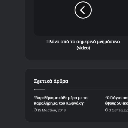
ν
α
α
π
ό
τ
ο
Πλάνα από το σημερινό μνημόσυνο
σ
(video)
η
μ
ε
ρ
ι
Σχετικά άρθρα
ν
ό
μ
“Βαρεθήκαμε κάθε μέρα με το
“Ο Γιάγια α
ν
παραλήρημα του Γιωργάκη”
ύψους 50 εκα
η
19 Μαρτίου, 2018
3 Σεπτεμβρ
μ
ό
σ