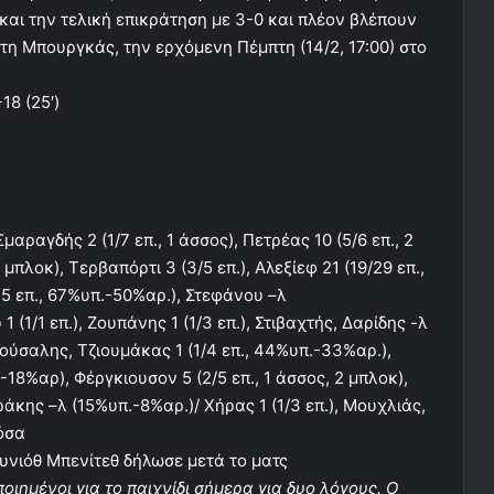
και την τελική επικράτηση με 3-0 και πλέον βλέπουν
τη Μπουργκάς, την ερχόμενη Πέμπτη (14/2, 17:00) στο
-18 (25′)
αγδής 2 (1/7 επ., 1 άσσος), Πετρέας 10 (5/6 επ., 2
 μπλοκ), Τερβαπόρτι 3 (3/5 επ.), Αλεξίεφ 21 (19/29 επ.,
5 επ., 67%υπ.-50%αρ.), Στεφάνου –λ
(1/1 επ.), Ζουπάνης 1 (1/3 επ.), Στιβαχτής, Δαρίδης -λ
ρούσαλης, Τζιουμάκας 1 (1/4 επ., 44%υπ.-33%αρ.),
18%αρ), Φέργκιουσον 5 (2/5 επ., 1 άσσος, 2 μπλοκ),
ράκης –λ (15%υπ.-8%αρ.)/ Χήρας 1 (1/3 επ.), Μουχλιάς,
όσα
νιόθ Μπενίτεθ δήλωσε μετά το ματς
οιημένοι για το παιχνίδι σήμερα για δυο λόγους. Ο