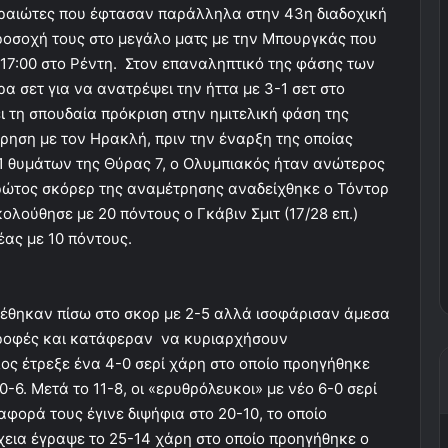
Πειραιώτες που έφτασαν παράλληλα στην 43η διαδοχική
ροσοχή τους στο μεγάλο ματς με την Μπουργκάς που
ς 17:00 στο Ρέντη. Στον επαναληπτικό της φάσης των
α σετ για να ανατρέψει την ήττα με 3-1 σετ στο
ι τη σπουδαία πρόκριση στην ημιτελική φάση της
ρηση με τον Ηρακλή, πριν την έναρξη της οποίας
1 θυμάτων της Θύρας 7, ο Ολυμπιακός ήταν ανώτερος
Πρώτος σκόρερ της αναμέτρησης αναδείχθηκε ο Τόντορ
κολούθησε με 20 πόντους ο Γκάβιν Σμιτ (17/28 επ.)
έας με 10 πόντους.
ρέθηκαν πίσω στο σκορ με 2-5 αλλά ισοφάρισαν άμεσα
στροφές και κατάφεραν να κυριαρχήσουν
ος έτρεξε ένα 4-0 σερί χάρη στο οποίο προηγήθηκε
0-6. Μετά το 11-8, οι «ερυθρόλευκοι» με νέο 6-0 σερί
ιαφορά τους έγινε διψήφια στο 20-10, το οποίο
έχεια έγραψε το 25-14 χάρη στο οποίο προηγήθηκε ο