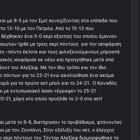
και με 8-5 με τον Σμιτ συνεχίζοντας στα επίπεδα που
το 13-10 με τον Πετρέα. Από το 15-13 που
δέχθηκαν ένα 5-0 σερί εξαιτίας του οποίου έμειναν
αιωτών ήρθε με τρεις σερί πόντους για την ισοφάριση
ντο –πόντο έκτοτε και τους φιλοξενούμενους μπροστά
πιακός ισοφάρισε εκ νέου και προηγήθηκε μετά από
υτ του Αλεξίεφ. Με τον ίδιο τρόπο και τον ίδιο
ο πόντων για το 23-21 ενώ ακολούθησε ένα ακόμα
φορά για το πρώτο σετ μπολ και το 24-21. Ο Καναδός
αι με εντυπωσιακό άσσο «έγραψε» το 25-21
0-21, χάρη στο οποίο προήλθε το 2-0 στα σετ!
αι μετά το 8-8, διατήρησαν το προβάδισμα, φτάνοντας
ια με τον Ζουπάνη. Στην εξέλιξη του σετ, ο έλεγχος
ο σερί πόντους του Τόντορ Αλεξίεφ διαμορφώθηκε το