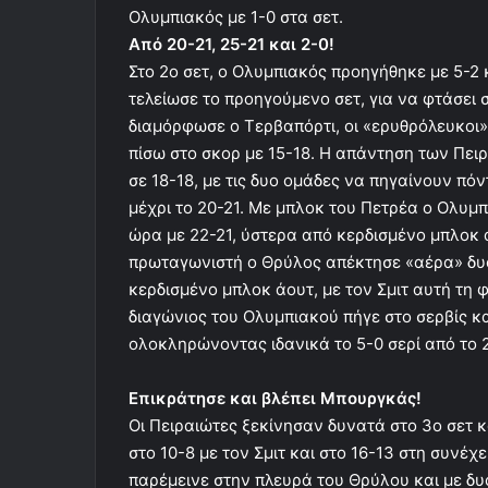
Ολυμπιακός με 1-0 στα σετ.
Από 20-21, 25-21 και 2-0!
Στο 2ο σετ, ο Ολυμπιακός προηγήθηκε με 5-2 
τελείωσε το προηγούμενο σετ, για να φτάσει σ
διαμόρφωσε ο Τερβαπόρτι, οι «ερυθρόλευκοι» 
πίσω στο σκορ με 15-18. Η απάντηση των Πειρ
σε 18-18, με τις δυο ομάδες να πηγαίνουν πό
μέχρι το 20-21. Με μπλοκ του Πετρέα ο Ολυμ
ώρα με 22-21, ύστερα από κερδισμένο μπλοκ άο
πρωταγωνιστή ο Θρύλος απέκτησε «αέρα» δυ
κερδισμένο μπλοκ άουτ, με τον Σμιτ αυτή τη 
διαγώνιος του Ολυμπιακού πήγε στο σερβίς κ
ολοκληρώνοντας ιδανικά το 5-0 σερί από το 2
Επικράτησε και βλέπει Μπουργκάς!
Οι Πειραιώτες ξεκίνησαν δυνατά στο 3ο σετ κ
στο 10-8 με τον Σμιτ και στο 16-13 στη συνέχε
παρέμεινε στην πλευρά του Θρύλου και με δυ