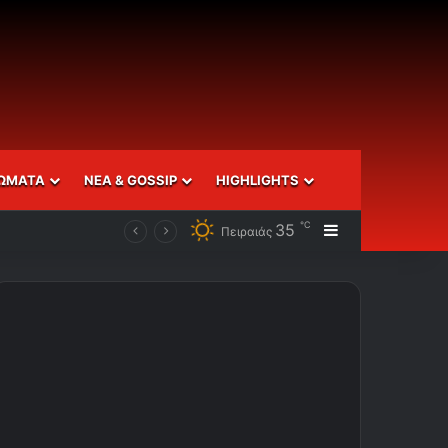
ΩΜΑΤΑ
ΝΕΑ & GOSSIP
HIGHLIGHTS
℃
35
Sidebar
Πειραιάς