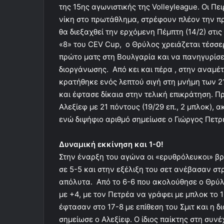
της 15ης αγωνιστικής της Volleyleague. Οι 
νίκη στο πρωτάθλημα, στρέφουν πλέον την π
θα διεξαχθεί την ερχόμενη Πέμπτη (14/2) στι
«8» του CEV Cup, ο Θρύλος χρειάζεται τέσσερ
πρώτο ματς στη Βουλγαρία και να πανηγυρίσε
διοργάνωσης. Από κει και πέρα , στην αναμέτ
κρατήθηκε ενός λεπτού σιγή στη μνήμη των 2
και έφτασε δίκαια στην τελική επικράτηση. 
Αλεξίεφ με 21 πόντους (19/29 επ., 2 μπλοκ), α
ενώ διψήφιο αριθμό σημείωσε ο Γιώργος Πετρ
Δυναμική εκκίνηση και 1-0!
Στην έναρξη του αγώνα οι «ερυθρόλευκοι» β
σε 5-5 και στην εξέλιξη του σετ ανέβασαν 
απόλυτα. Από το 6-6 που ακολούθησε ο Θρύλ
με +4, με τον Πετρέα να γράφει με μπλοκ το 1
έφτασαν στο 17-8 με επίθεση του Σμιτ και η δ
σημείωσε ο Αλεξίεφ. Ο ίδιος παίκτης στη συν