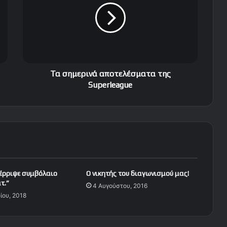
η
μ
ε
ρ
ι
ν
ά
Τα σημερινά αποτελέσματα της
α
Superleague
π
ο
τ
ε
λ
έ
σ
μ
πέρριψε συμβόλαιο
Ο νικητής του διαγωνισμού μας!
α
τ.”
4 Αυγούστου, 2016
τ
ίου, 2018
α
τ
η