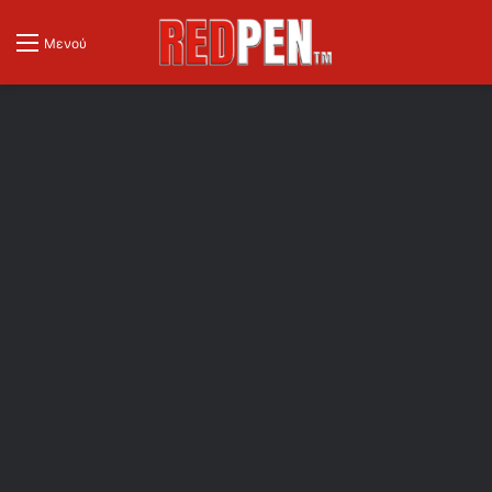
Μενού