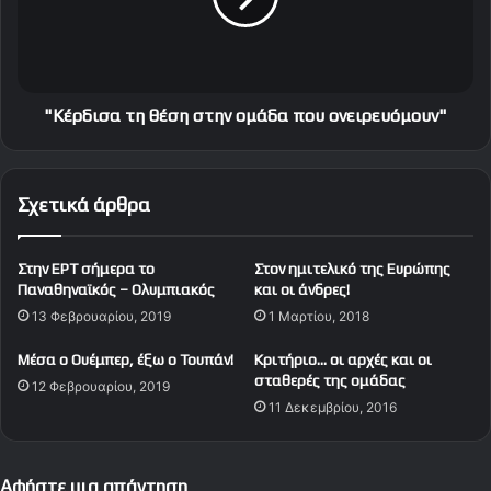
ρ
ι
ι
σ
σ
α
α
τ
ν
η
"Κέρδισα τη θέση στην ομάδα που ονειρευόμουν"
τ
θ
α
έ
λ
σ
Σχετικά άρθρα
ά
η
θ
σ
η
τ
Στην EPT σήμερα το
Στον ημιτελικό της Ευρώπης
τ
η
Παναθηναϊκός – Ολυμπιακός
και οι άνδρες!
ο
ν
13 Φεβρουαρίου, 2019
1 Μαρτίου, 2018
υ
ο
ς
μ
Μέσα ο Ουέμπερ, έξω ο Τουπάν!
Κριτήριο… οι αρχές και οι
,
ά
σταθερές της ομάδας
12 Φεβρουαρίου, 2019
σ
δ
11 Δεκεμβρίου, 2016
τ
α
η
π
ν
ο
Ε
υ
Αφήστε μια απάντηση