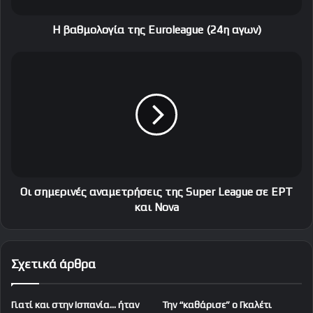
γ
ί
H βαθμολογία της Euroleague (24η αγων)
α
τ
Ο
η
ι
ς
σ
E
η
u
μ
r
ε
o
ρ
l
ι
e
ν
a
έ
Οι σημερινές αναμετρήσεις της Super League σε EPT
g
ς
και Nova
u
α
e
ν
(
α
Σχετικά άρθρα
2
μ
4
ε
η
τ
Γιατί και στην Ισπανία… ήταν
Την “καθάρισε” ο Γκαλέτι
α
ρ