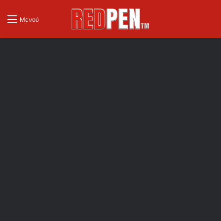
Μενού