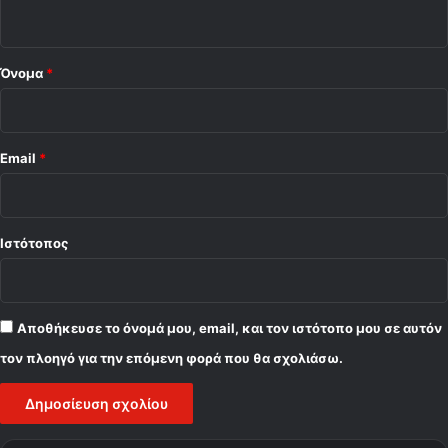
ο
E
P
*
T
κ
Όνομα
*
α
ι
N
o
Email
*
v
a
Ιστότοπος
Αποθήκευσε το όνομά μου, email, και τον ιστότοπο μου σε αυτόν
τον πλοηγό για την επόμενη φορά που θα σχολιάσω.