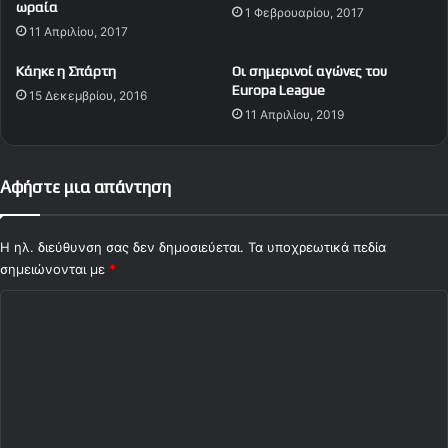
ωραία
γ
1 Φεβρουαρίου, 2017
ή
11 Απριλίου, 2017
ω
σ
ν
ε
Κάηκε η Σπάρτη
Οι σημερινοί αγώνες του
)
ι
Europa League
15 Δεκεμβρίου, 2016
ς
11 Απριλίου, 2019
τ
η
ς
S
Αφήστε μια απάντηση
u
p
e
Η ηλ. διεύθυνση σας δεν δημοσιεύεται.
Τα υποχρεωτικά πεδία
r
σημειώνονται με
*
L
Σ
e
a
χ
g
ό
u
e
λ
σ
ι
ε