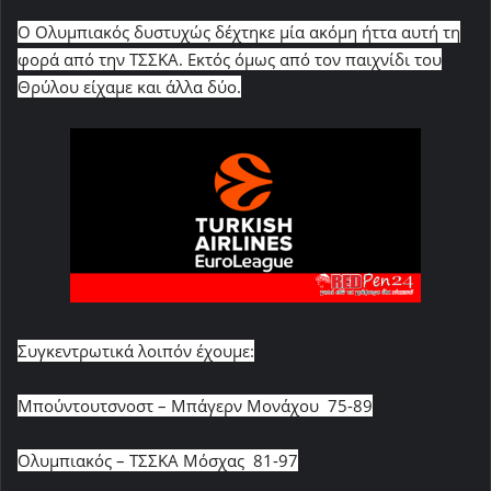
O Ολυμπιακός δυστυχώς δέχτηκε μία ακόμη ήττα αυτή τη
φορά από την ΤΣΣΚΑ. Εκτός όμως από τον παιχνίδι του
Θρύλου είχαμε και άλλα δύο.
Συγκεντρωτικά λοιπόν έχουμε:
Μπούντουτσνοστ – Μπάγερν Μονάχου 75-89
Ολυμπιακός – ΤΣΣΚΑ Μόσχας 81-97